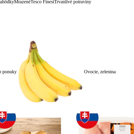
lahôdky
Mrazené
Tesco Finest
Trvanlivé potraviny
p ponuky
Ovocie, zelenina