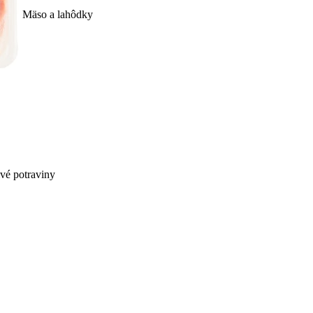
Mäso a lahôdky
ivé potraviny