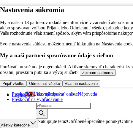
Nastavenia súkromia
My a našich 18 partnerov ukladáme informácie v zariadení alebo k nim
alebo spravovať voľbou Prijať alebo Odmietnuť všetko, prípadne ke
Vaše rozhodnutie však zmení spôsob, akým vám prispôsobíme nakupo
Svoje nastavenia súhlasu môžete zmeniť kliknutím na Nastavenia cooki
My a naši partneri spracúvame údaje s cieľom
Používať presné údaje o geolokácii. Aktívne skenovať charakteristiky 
obsahu, prieskum publika a vývoj služieb.
Zoznam partnerov
Prijať všetko
Odmietnuť všetko
Vlastné nastavenie
Preskočiť na hlavný obsah
Ako nakupovať online
Nápoveda
English
Preskočiť na vyhľadávanie
Nakupujte teraz
Obľúbené
Špeciálne ponuky
Online
Všetky kategórie