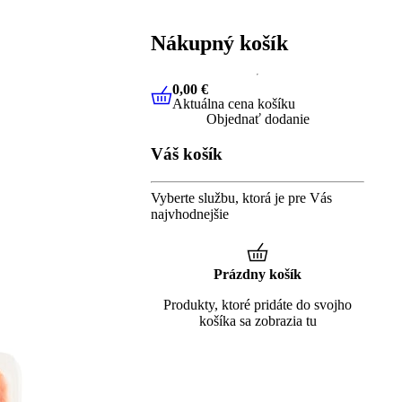
Nákupný košík
0,00 €
Aktuálna cena košíku
0,00 €
Aktuálna cena košíku
Objednať dodanie
Váš košík
Vyberte službu, ktorá je pre Vás
najvhodnejšie
Prázdny košík
Produkty, ktoré pridáte do svojho
košíka sa zobrazia tu