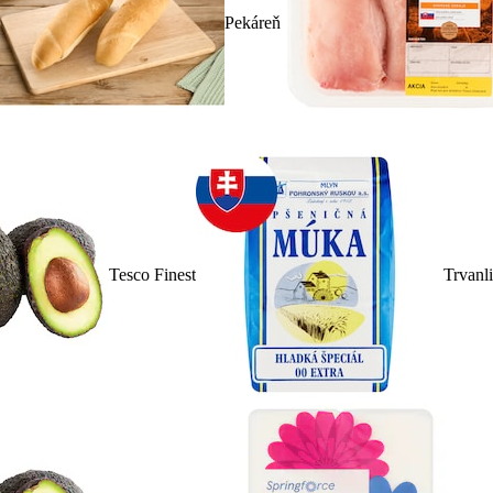
Pekáreň
Tesco Finest
Trvanl