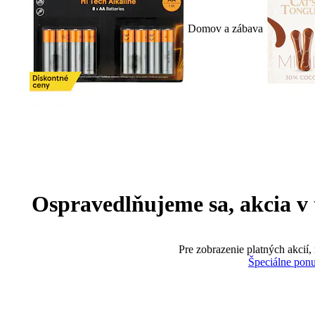
Domov a zábava
Ospravedlňujeme sa, akcia v te
Pre zobrazenie platných akcií,
Špeciálne pon