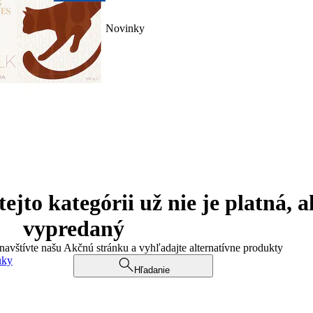
Novinky
jto kategórii už nie je platná, a
vypredaný
 navštívte našu Akčnú stránku a vyhľadajte alternatívne produkty
uky
Hľadanie