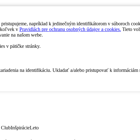
 pristupujeme, napríklad k jedinečným identifikátorom v súboroch coo
dykoľvek v
Pravidlách pre ochranu osobných údajov a cookies.
Tieto voľ
vanie na našom webe.
es v pätičke stránky.
zariadenia na identifikáciu. Ukladať a/alebo pristupovať k informáciám
 Club
Inšpirácie
Leto