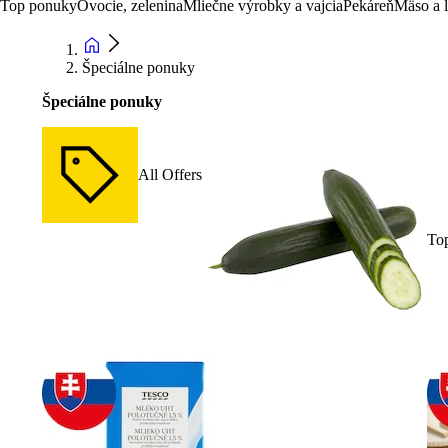
Top ponuky
Ovocie, zelenina
Mliečne výrobky a vajcia
Pekáreň
Mäso a 
Špeciálne ponuky
Špeciálne ponuky
All Offers
To