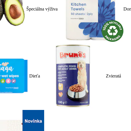
Špeciálna výživa
Dom
Dieťa
Zvieratá