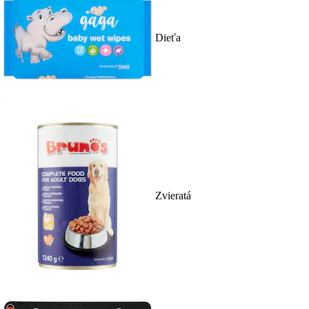
Dieťa
Zvieratá