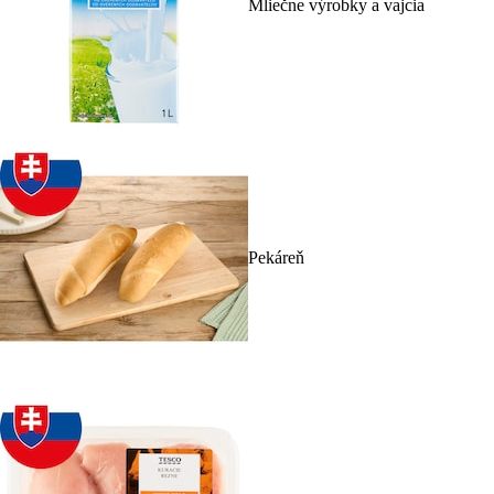
Mliečne výrobky a vajcia
Pekáreň