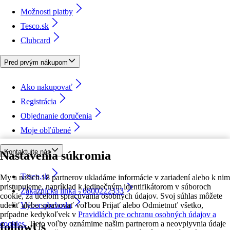
Možnosti platby
Tesco.sk
Clubcard
Pred prvým nákupom
Ako nakupovať
Registrácia
Objednanie doručenia
Moje obľúbené
Kontaktujte nás
Nastavenia súkromia
Tesco.sk
My a našich 18 partnerov ukladáme informácie v zariadení alebo k nim
pristupujeme, napríklad k jedinečným identifikátorom v súboroch
Zákaznícka linka - 0800222333
cookie, za účelom spracúvania osobných údajov. Svoj súhlas môžete
udeliť alebo spravovať voľbou Prijať alebo Odmietnuť všetko,
Výber obchodu
prípadne kedykoľvek v
Pravidlách pre ochranu osobných údajov a
cookies.
Tieto voľby oznámime našim partnerom a neovplyvnia údaje
followUs