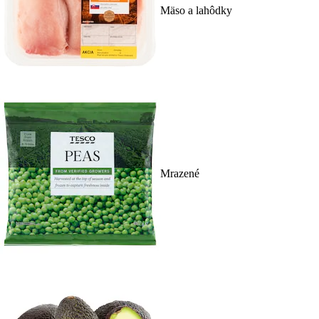
Mäso a lahôdky
Mrazené