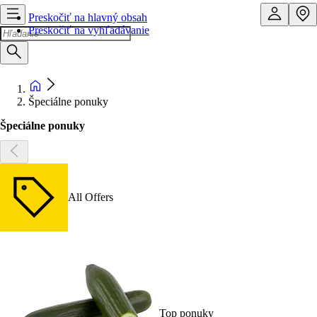
Preskočiť na hlavný obsah
Preskočiť na vyhľadávanie
Špeciálne ponuky
Špeciálne ponuky
All Offers
Top ponuky