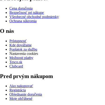
Cena doručenia
Bezpečnosť pri nákupe
Všeobecné obchodné podmienky
Ochrana súkromia
O nás
Prístupnosť
Kde dovážame
Poplatok za službu
Nastavenia cookies
Možnosti platby
Tesco.sk
Clubcard
Pred prvým nákupom
Ako nakupovať
Registrácia
Objednanie doručenia
Moje obľúbené