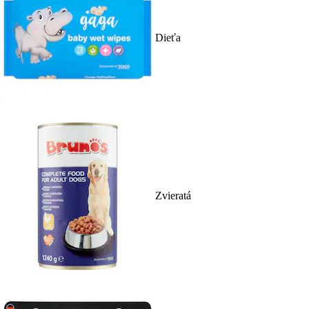
Dieťa
Zvieratá