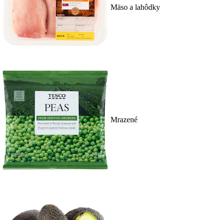
Mäso a lahôdky
Mrazené