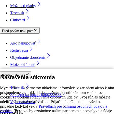
Možnosti platby
Tesco.sk
Clubcard
Pred prvým nákupom
Ako nakupovať
Registrácia
Objednanie doručenia
Moje obľúbené
Kontaktujte nás
Nastavenia súkromia
Tesco.sk
My a našich 18 partnerov ukladáme informácie v zariadení alebo k nim
pristupujeme, napríklad k jedinečným identifikátorom v súboroch
Zákaznícka linka - 0800222333
cookie, za účelom spracúvania osobných údajov. Svoj súhlas môžete
udeliť alebo spravovať voľbou Prijať alebo Odmietnuť všetko,
Výber obchodu
prípadne kedykoľvek v
Pravidlách pre ochranu osobných údajov a
cookies.
Tieto voľby oznámime našim partnerom a neovplyvnia údaje
followUs