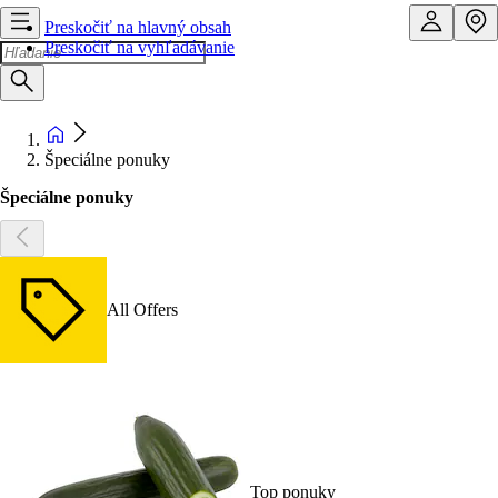
Preskočiť na hlavný obsah
Preskočiť na vyhľadávanie
Špeciálne ponuky
Špeciálne ponuky
All Offers
Top ponuky