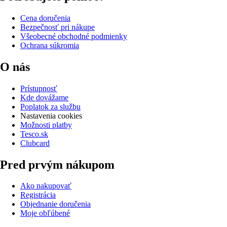
Cena doručenia
Bezpečnosť pri nákupe
Všeobecné obchodné podmienky
Ochrana súkromia
O nás
Prístupnosť
Kde dovážame
Poplatok za službu
Nastavenia cookies
Možnosti platby
Tesco.sk
Clubcard
Pred prvým nákupom
Ako nakupovať
Registrácia
Objednanie doručenia
Moje obľúbené