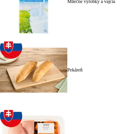
Mliečne výrobky a vajcia
Pekáreň