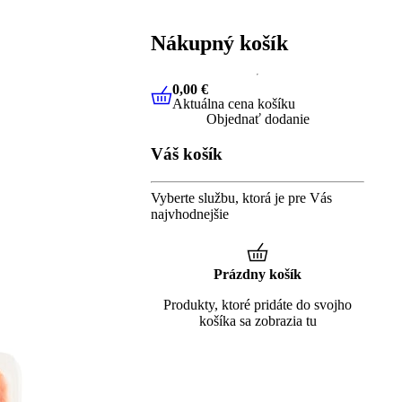
Nákupný košík
0,00 €
Aktuálna cena košíku
0,00 €
Aktuálna cena košíku
Objednať dodanie
Váš košík
Vyberte službu, ktorá je pre Vás
najvhodnejšie
Prázdny košík
Produkty, ktoré pridáte do svojho
košíka sa zobrazia tu