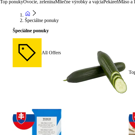
Top ponuky
Ovocie, zelenina
Mliečne výrobky a vajcia
Pekáreň
Mäso a 
Špeciálne ponuky
Špeciálne ponuky
All Offers
To