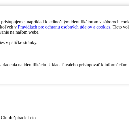
 pristupujeme, napríklad k jedinečným identifikátorom v súboroch coo
dykoľvek v
Pravidlách pre ochranu osobných údajov a cookies.
Tieto voľ
vanie na našom webe.
es v pätičke stránky.
zariadenia na identifikáciu. Ukladať a/alebo pristupovať k informáciám
 Club
Inšpirácie
Leto