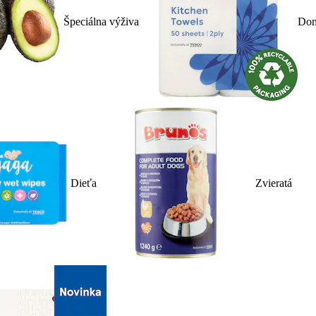
Špeciálna výživa
Dom
Dieťa
Zvieratá