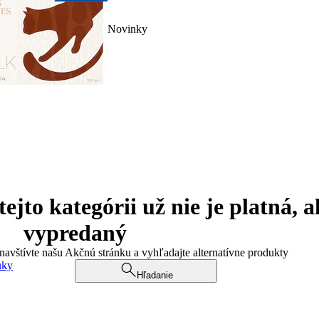
Novinky
jto kategórii už nie je platná, a
vypredaný
 navštívte našu Akčnú stránku a vyhľadajte alternatívne produkty
uky
Hľadanie