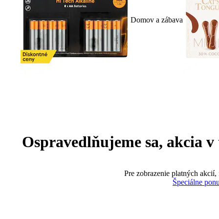
Domov a zábava
Ospravedlňujeme sa, akcia v te
Pre zobrazenie platných akcií,
Špeciálne pon