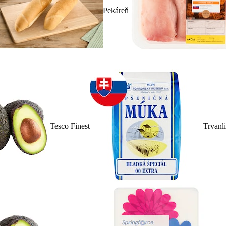
Pekáreň
Tesco Finest
Trvanl