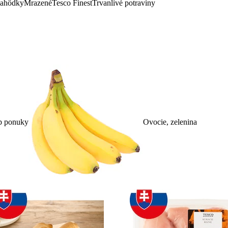
lahôdky
Mrazené
Tesco Finest
Trvanlivé potraviny
p ponuky
Ovocie, zelenina