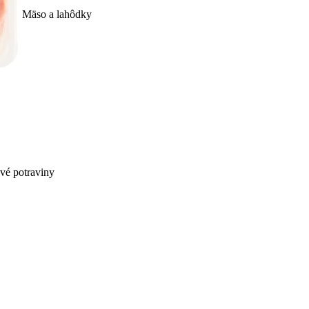
Mäso a lahôdky
ivé potraviny