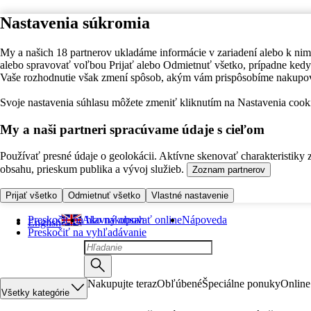
Nastavenia súkromia
My a našich 18 partnerov ukladáme informácie v zariadení alebo k nim
alebo spravovať voľbou Prijať alebo Odmietnuť všetko, prípadne ke
Vaše rozhodnutie však zmení spôsob, akým vám prispôsobíme nakupo
Svoje nastavenia súhlasu môžete zmeniť kliknutím na Nastavenia cooki
My a naši partneri spracúvame údaje s cieľom
Používať presné údaje o geolokácii. Aktívne skenovať charakteristiky 
obsahu, prieskum publika a vývoj služieb.
Zoznam partnerov
Prijať všetko
Odmietnuť všetko
Vlastné nastavenie
Preskočiť na hlavný obsah
Ako nakupovať online
Nápoveda
English
Preskočiť na vyhľadávanie
Nakupujte teraz
Obľúbené
Špeciálne ponuky
Online
Všetky kategórie