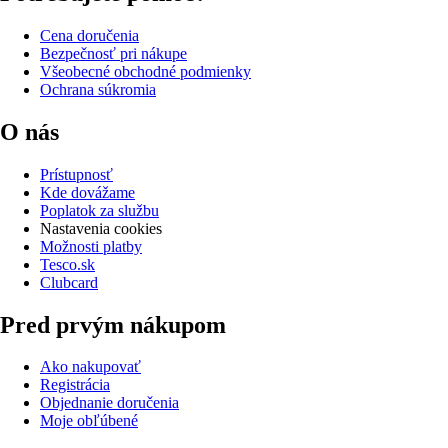
Cena doručenia
Bezpečnosť pri nákupe
Všeobecné obchodné podmienky
Ochrana súkromia
O nás
Prístupnosť
Kde dovážame
Poplatok za službu
Nastavenia cookies
Možnosti platby
Tesco.sk
Clubcard
Pred prvým nákupom
Ako nakupovať
Registrácia
Objednanie doručenia
Moje obľúbené