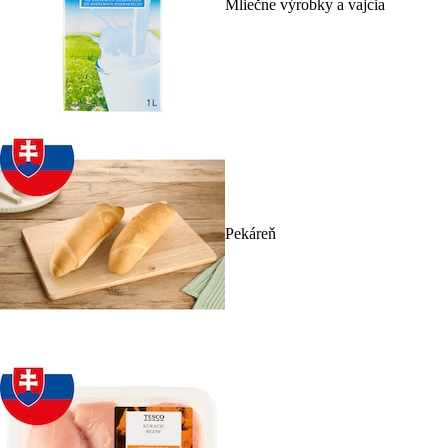
Mliečne výrobky a vajcia
Pekáreň