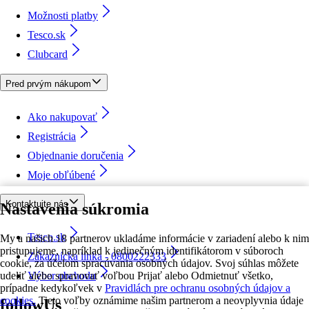
Možnosti platby
Tesco.sk
Clubcard
Pred prvým nákupom
Ako nakupovať
Registrácia
Objednanie doručenia
Moje obľúbené
Kontaktujte nás
Nastavenia súkromia
Tesco.sk
My a našich 18 partnerov ukladáme informácie v zariadení alebo k nim
pristupujeme, napríklad k jedinečným identifikátorom v súboroch
Zákaznícka linka - 0800222333
cookie, za účelom spracúvania osobných údajov. Svoj súhlas môžete
udeliť alebo spravovať voľbou Prijať alebo Odmietnuť všetko,
Výber obchodu
prípadne kedykoľvek v
Pravidlách pre ochranu osobných údajov a
cookies.
Tieto voľby oznámime našim partnerom a neovplyvnia údaje
followUs