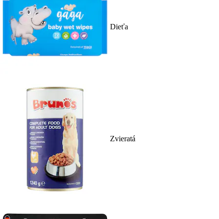
Dieťa
Zvieratá