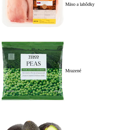
Mäso a lahôdky
Mrazené