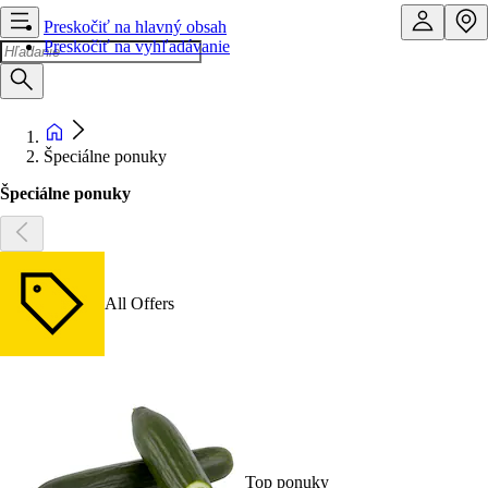
Preskočiť na hlavný obsah
Preskočiť na vyhľadávanie
Špeciálne ponuky
Špeciálne ponuky
All Offers
Top ponuky