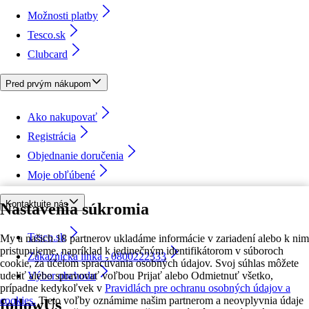
Možnosti platby
Tesco.sk
Clubcard
Pred prvým nákupom
Ako nakupovať
Registrácia
Objednanie doručenia
Moje obľúbené
Kontaktujte nás
Nastavenia súkromia
Tesco.sk
My a našich 18 partnerov ukladáme informácie v zariadení alebo k nim
pristupujeme, napríklad k jedinečným identifikátorom v súboroch
Zákaznícka linka - 0800222333
cookie, za účelom spracúvania osobných údajov. Svoj súhlas môžete
udeliť alebo spravovať voľbou Prijať alebo Odmietnuť všetko,
Výber obchodu
prípadne kedykoľvek v
Pravidlách pre ochranu osobných údajov a
cookies.
Tieto voľby oznámime našim partnerom a neovplyvnia údaje
followUs