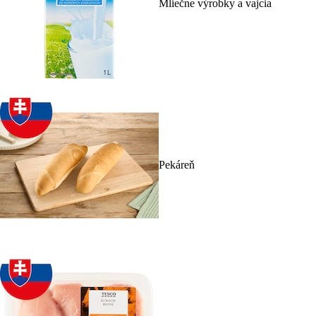
Mliečne výrobky a vajcia
Pekáreň