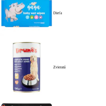
Dieťa
Zvieratá