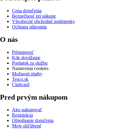
Cena doručenia
Bezpečnosť pri nákupe
Všeobecné obchodné podmienky
Ochrana súkromia
O nás
Prístupnosť
Kde dovážame
Poplatok za službu
Nastavenia cookies
Možnosti platby
Tesco.sk
Clubcard
Pred prvým nákupom
Ako nakupovať
Registrácia
Objednanie doručenia
Moje obľúbené