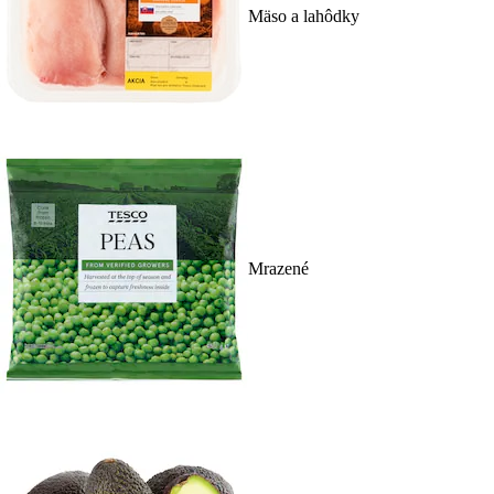
Mäso a lahôdky
Mrazené