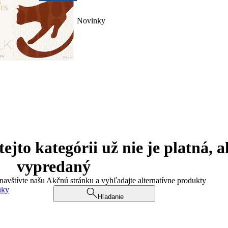
Novinky
jto kategórii už nie je platná, a
vypredaný
 navštívte našu Akčnú stránku a vyhľadajte alternatívne produkty
uky
Hľadanie