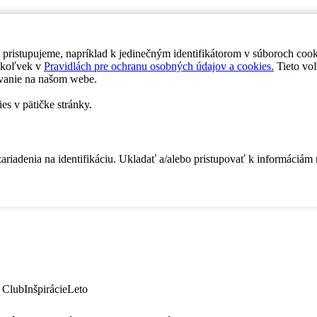
 pristupujeme, napríklad k jedinečným identifikátorom v súboroch coo
dykoľvek v
Pravidlách pre ochranu osobných údajov a cookies.
Tieto voľ
vanie na našom webe.
es v pätičke stránky.
zariadenia na identifikáciu. Ukladať a/alebo pristupovať k informáciám
 Club
Inšpirácie
Leto