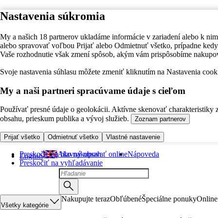
Nastavenia súkromia
My a našich 18 partnerov ukladáme informácie v zariadení alebo k nim
alebo spravovať voľbou Prijať alebo Odmietnuť všetko, prípadne ke
Vaše rozhodnutie však zmení spôsob, akým vám prispôsobíme nakupo
Svoje nastavenia súhlasu môžete zmeniť kliknutím na Nastavenia cooki
My a naši partneri spracúvame údaje s cieľom
Používať presné údaje o geolokácii. Aktívne skenovať charakteristiky 
obsahu, prieskum publika a vývoj služieb.
Zoznam partnerov
Prijať všetko
Odmietnuť všetko
Vlastné nastavenie
Preskočiť na hlavný obsah
Ako nakupovať online
Nápoveda
English
Preskočiť na vyhľadávanie
Nakupujte teraz
Obľúbené
Špeciálne ponuky
Online
Všetky kategórie