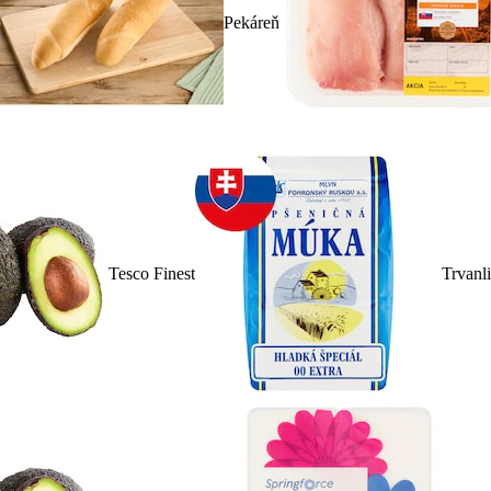
Pekáreň
Tesco Finest
Trvanl