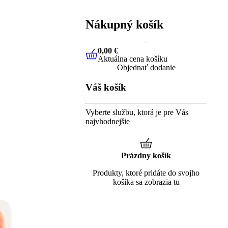
Nákupný košík
0,00 €
Aktuálna cena košíku
0,00 €
Aktuálna cena košíku
Objednať dodanie
Váš košík
Vyberte službu, ktorá je pre Vás
najvhodnejšie
Prázdny košík
Produkty, ktoré pridáte do svojho
košíka sa zobrazia tu