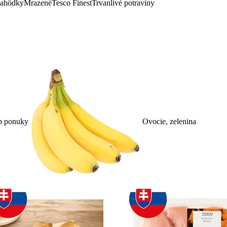
lahôdky
Mrazené
Tesco Finest
Trvanlivé potraviny
p ponuky
Ovocie, zelenina