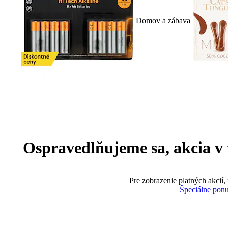
Domov a zábava
Ospravedlňujeme sa, akcia v te
Pre zobrazenie platných akcií,
Špeciálne pon