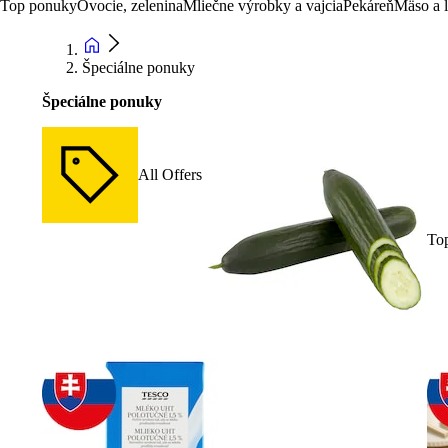
Top ponuky
Ovocie, zelenina
Mliečne výrobky a vajcia
Pekáreň
Mäso a 
Špeciálne ponuky
Špeciálne ponuky
All Offers
To