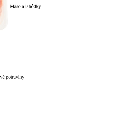
Mäso a lahôdky
ivé potraviny