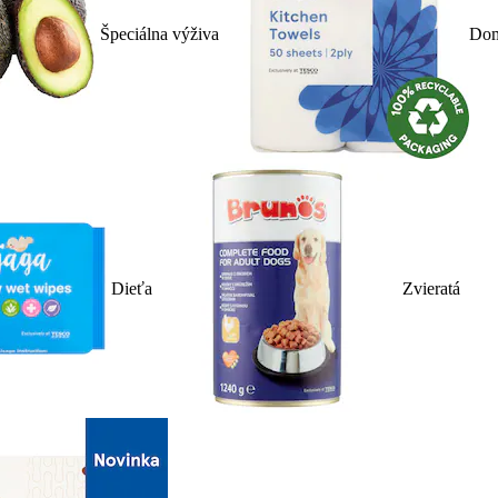
Špeciálna výživa
Dom
Dieťa
Zvieratá