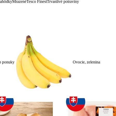
lahôdky
Mrazené
Tesco Finest
Trvanlivé potraviny
p ponuky
Ovocie, zelenina