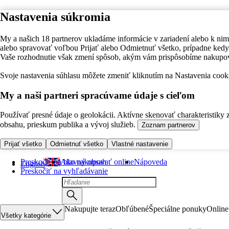
Nastavenia súkromia
My a našich 18 partnerov ukladáme informácie v zariadení alebo k nim
alebo spravovať voľbou Prijať alebo Odmietnuť všetko, prípadne ke
Vaše rozhodnutie však zmení spôsob, akým vám prispôsobíme nakupo
Svoje nastavenia súhlasu môžete zmeniť kliknutím na Nastavenia cooki
My a naši partneri spracúvame údaje s cieľom
Používať presné údaje o geolokácii. Aktívne skenovať charakteristiky 
obsahu, prieskum publika a vývoj služieb.
Zoznam partnerov
Prijať všetko
Odmietnuť všetko
Vlastné nastavenie
Preskočiť na hlavný obsah
Ako nakupovať online
Nápoveda
English
Preskočiť na vyhľadávanie
Nakupujte teraz
Obľúbené
Špeciálne ponuky
Online
Všetky kategórie