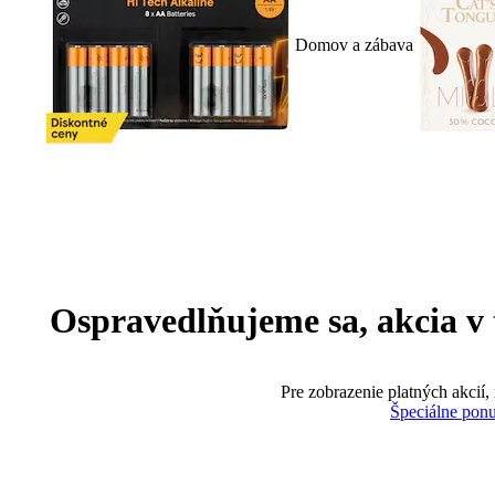
Domov a zábava
Ospravedlňujeme sa, akcia v te
Pre zobrazenie platných akcií,
Špeciálne pon