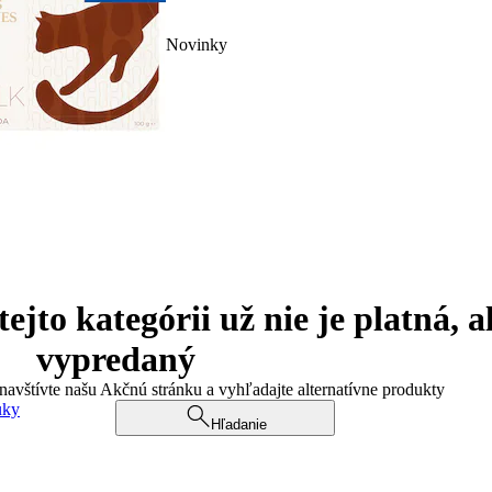
Novinky
jto kategórii už nie je platná, a
vypredaný
 navštívte našu Akčnú stránku a vyhľadajte alternatívne produkty
uky
Hľadanie