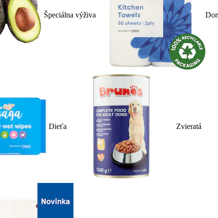
Špeciálna výživa
Dom
Dieťa
Zvieratá