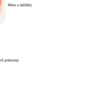
Mäso a lahôdky
ivé potraviny