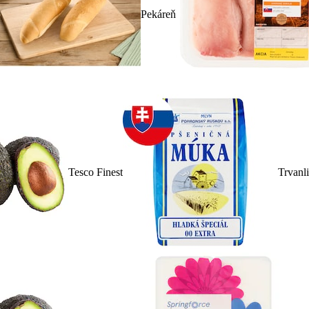
Pekáreň
Tesco Finest
Trvanl