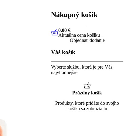
Nákupný košík
0,00 €
Aktuálna cena košíku
0,00 €
Aktuálna cena košíku
Objednať dodanie
Váš košík
Vyberte službu, ktorá je pre Vás
najvhodnejšie
Prázdny košík
Produkty, ktoré pridáte do svojho
košíka sa zobrazia tu