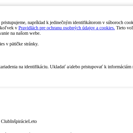
 pristupujeme, napríklad k jedinečným identifikátorom v súboroch coo
dykoľvek v
Pravidlách pre ochranu osobných údajov a cookies.
Tieto voľ
vanie na našom webe.
es v pätičke stránky.
zariadenia na identifikáciu. Ukladať a/alebo pristupovať k informáciám
 Club
Inšpirácie
Leto