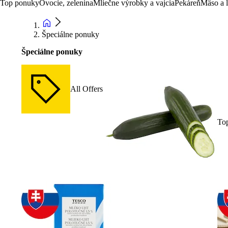
Top ponuky
Ovocie, zelenina
Mliečne výrobky a vajcia
Pekáreň
Mäso a 
Špeciálne ponuky
Špeciálne ponuky
All Offers
To