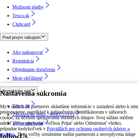
Možnosti platby
Tesco.sk
Clubcard
Pred prvým nákupom
Ako nakupovať
Registrácia
Objednanie doručenia
Moje obľúbené
Kontaktujte nás
Nastavenia súkromia
Tesco.sk
My a našich 18 partnerov ukladáme informácie v zariadení alebo k nim
pristupujeme, napríklad k jedinečným identifikátorom v súboroch
Zákaznícka linka - 0800222333
cookie, za účelom spracúvania osobných údajov. Svoj súhlas môžete
udeliť alebo spravovať voľbou Prijať alebo Odmietnuť všetko,
Výber obchodu
prípadne kedykoľvek v
Pravidlách pre ochranu osobných údajov a
cookies.
Tieto voľby oznámime našim partnerom a neovplyvnia údaje
followUs