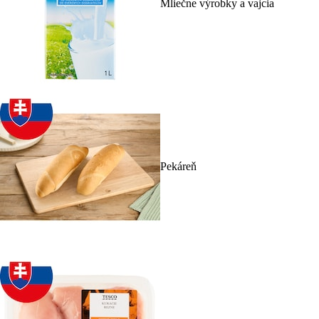
Mliečne výrobky a vajcia
Pekáreň