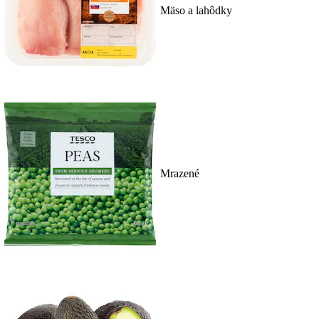
Mäso a lahôdky
Mrazené