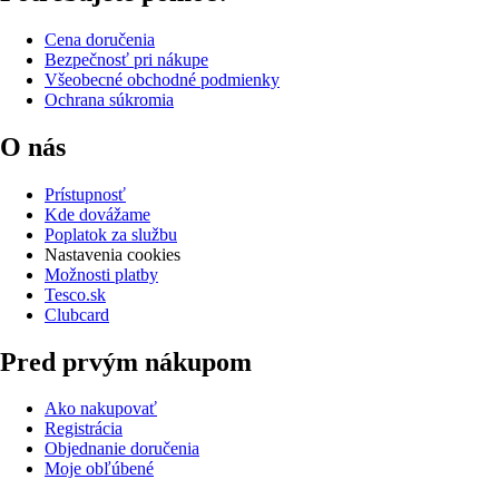
Cena doručenia
Bezpečnosť pri nákupe
Všeobecné obchodné podmienky
Ochrana súkromia
O nás
Prístupnosť
Kde dovážame
Poplatok za službu
Nastavenia cookies
Možnosti platby
Tesco.sk
Clubcard
Pred prvým nákupom
Ako nakupovať
Registrácia
Objednanie doručenia
Moje obľúbené