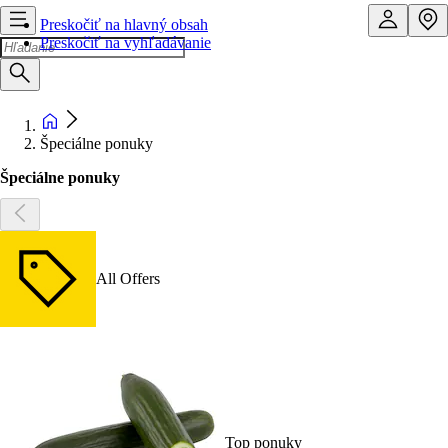
Preskočiť na hlavný obsah
Preskočiť na vyhľadávanie
Špeciálne ponuky
Špeciálne ponuky
All Offers
Top ponuky