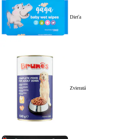
Dieťa
Zvieratá