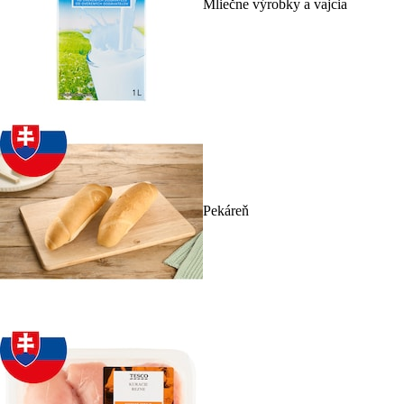
Mliečne výrobky a vajcia
Pekáreň