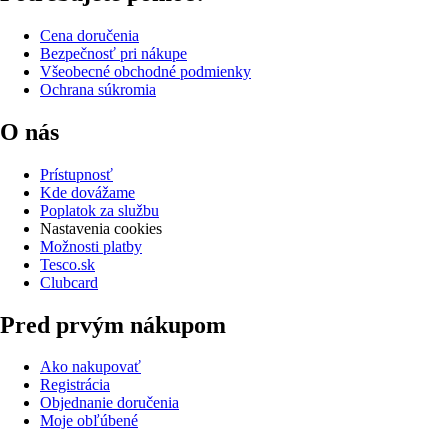
Cena doručenia
Bezpečnosť pri nákupe
Všeobecné obchodné podmienky
Ochrana súkromia
O nás
Prístupnosť
Kde dovážame
Poplatok za službu
Nastavenia cookies
Možnosti platby
Tesco.sk
Clubcard
Pred prvým nákupom
Ako nakupovať
Registrácia
Objednanie doručenia
Moje obľúbené