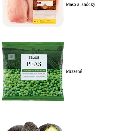
Mäso a lahôdky
Mrazené