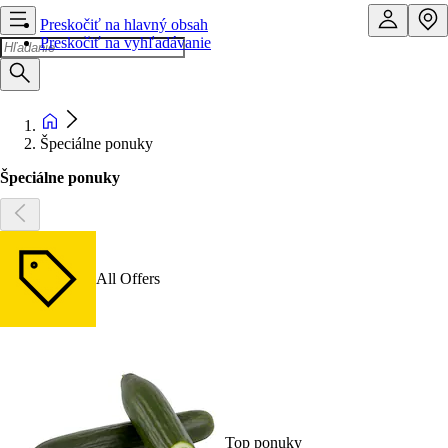
Preskočiť na hlavný obsah
Preskočiť na vyhľadávanie
Špeciálne ponuky
Špeciálne ponuky
All Offers
Top ponuky