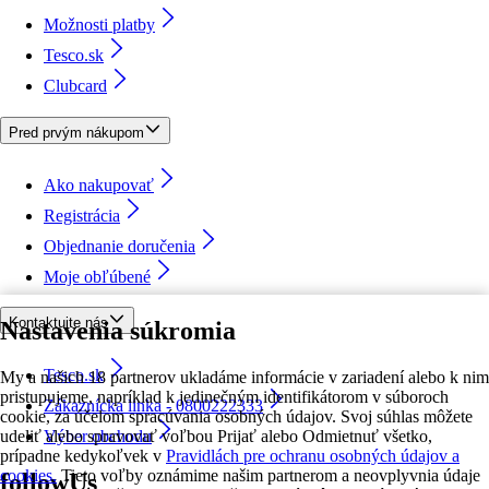
Možnosti platby
Tesco.sk
Clubcard
Pred prvým nákupom
Ako nakupovať
Registrácia
Objednanie doručenia
Moje obľúbené
Kontaktujte nás
Nastavenia súkromia
Tesco.sk
My a našich 18 partnerov ukladáme informácie v zariadení alebo k nim
pristupujeme, napríklad k jedinečným identifikátorom v súboroch
Zákaznícka linka - 0800222333
cookie, za účelom spracúvania osobných údajov. Svoj súhlas môžete
udeliť alebo spravovať voľbou Prijať alebo Odmietnuť všetko,
Výber obchodu
prípadne kedykoľvek v
Pravidlách pre ochranu osobných údajov a
cookies.
Tieto voľby oznámime našim partnerom a neovplyvnia údaje
followUs