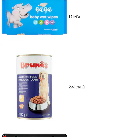
Dieťa
Zvieratá