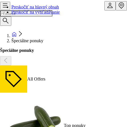
Preskočiť na hlavný obsah
Preskočiť na vyhľadávanie
Špeciálne ponuky
Špeciálne ponuky
All Offers
Top ponuky