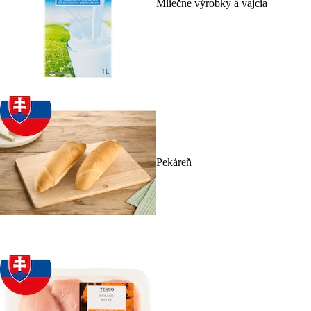
Mliečne výrobky a vajcia
Pekáreň