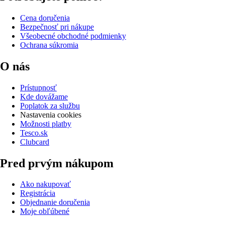
Cena doručenia
Bezpečnosť pri nákupe
Všeobecné obchodné podmienky
Ochrana súkromia
O nás
Prístupnosť
Kde dovážame
Poplatok za službu
Nastavenia cookies
Možnosti platby
Tesco.sk
Clubcard
Pred prvým nákupom
Ako nakupovať
Registrácia
Objednanie doručenia
Moje obľúbené