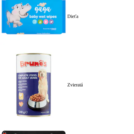
Dieťa
Zvieratá