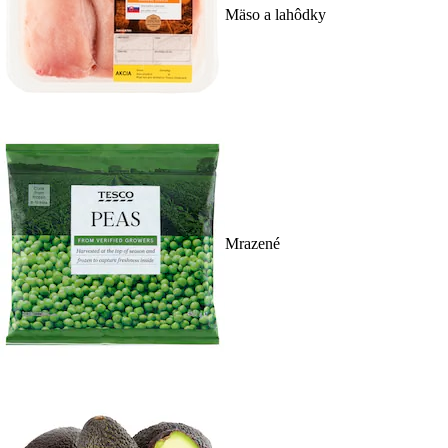
Mäso a lahôdky
Mrazené