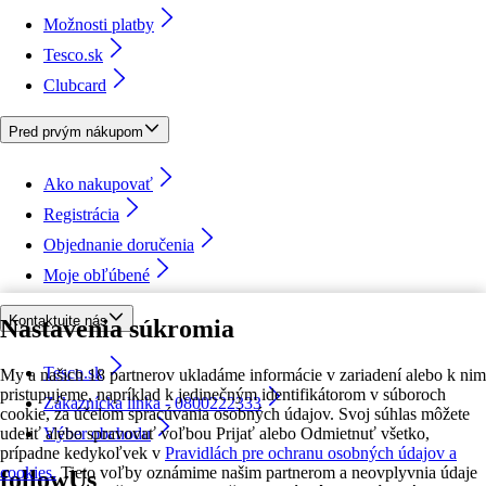
Možnosti platby
Tesco.sk
Clubcard
Pred prvým nákupom
Ako nakupovať
Registrácia
Objednanie doručenia
Moje obľúbené
Kontaktujte nás
Nastavenia súkromia
Tesco.sk
My a našich 18 partnerov ukladáme informácie v zariadení alebo k nim
pristupujeme, napríklad k jedinečným identifikátorom v súboroch
Zákaznícka linka - 0800222333
cookie, za účelom spracúvania osobných údajov. Svoj súhlas môžete
udeliť alebo spravovať voľbou Prijať alebo Odmietnuť všetko,
Výber obchodu
prípadne kedykoľvek v
Pravidlách pre ochranu osobných údajov a
cookies.
Tieto voľby oznámime našim partnerom a neovplyvnia údaje
followUs