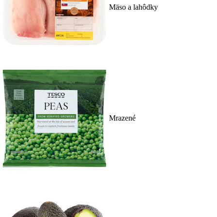
Mäso a lahôdky
Mrazené