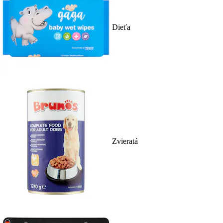
Dieťa
Zvieratá