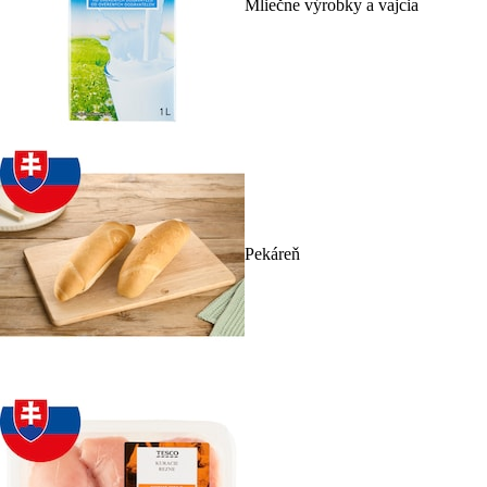
Mliečne výrobky a vajcia
Pekáreň