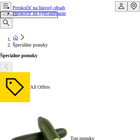
Preskočiť na hlavný obsah
Preskočiť na vyhľadávanie
Špeciálne ponuky
Špeciálne ponuky
All Offers
Top ponuky