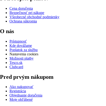
Cena doručenia
Bezpečnosť pri nákupe
Všeobecné obchodné podmienky
Ochrana súkromia
O nás
Prístupnosť
Kde dovážame
Poplatok za službu
Nastavenia cookies
Možnosti platby
Tesco.sk
Clubcard
Pred prvým nákupom
Ako nakupovať
Registrácia
Objednanie doručenia
Moje obľúbené