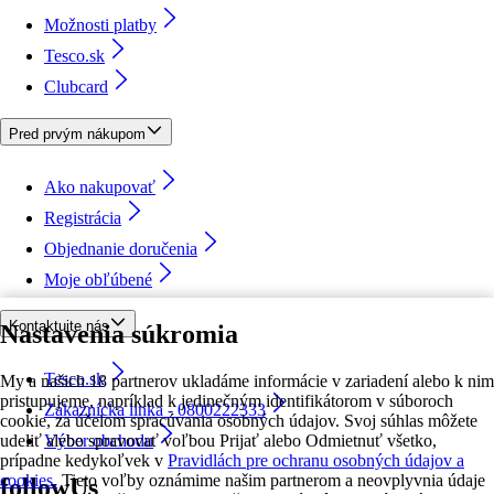
Možnosti platby
Tesco.sk
Clubcard
Pred prvým nákupom
Ako nakupovať
Registrácia
Objednanie doručenia
Moje obľúbené
Kontaktujte nás
Nastavenia súkromia
Tesco.sk
My a našich 18 partnerov ukladáme informácie v zariadení alebo k nim
pristupujeme, napríklad k jedinečným identifikátorom v súboroch
Zákaznícka linka - 0800222333
cookie, za účelom spracúvania osobných údajov. Svoj súhlas môžete
udeliť alebo spravovať voľbou Prijať alebo Odmietnuť všetko,
Výber obchodu
prípadne kedykoľvek v
Pravidlách pre ochranu osobných údajov a
cookies.
Tieto voľby oznámime našim partnerom a neovplyvnia údaje
followUs