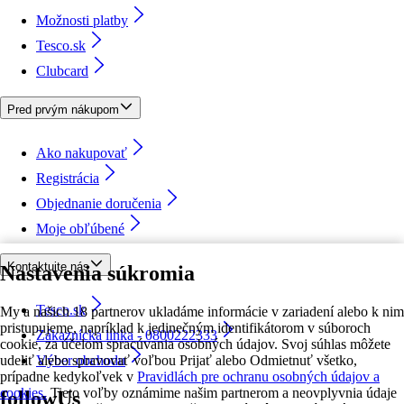
Možnosti platby
Tesco.sk
Clubcard
Pred prvým nákupom
Ako nakupovať
Registrácia
Objednanie doručenia
Moje obľúbené
Kontaktujte nás
Nastavenia súkromia
Tesco.sk
My a našich 18 partnerov ukladáme informácie v zariadení alebo k nim
pristupujeme, napríklad k jedinečným identifikátorom v súboroch
Zákaznícka linka - 0800222333
cookie, za účelom spracúvania osobných údajov. Svoj súhlas môžete
udeliť alebo spravovať voľbou Prijať alebo Odmietnuť všetko,
Výber obchodu
prípadne kedykoľvek v
Pravidlách pre ochranu osobných údajov a
cookies.
Tieto voľby oznámime našim partnerom a neovplyvnia údaje
followUs