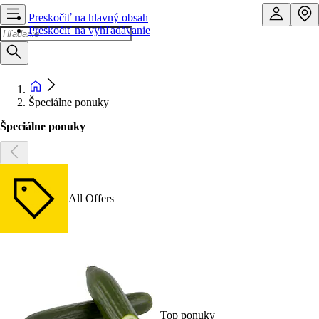
Preskočiť na hlavný obsah
Preskočiť na vyhľadávanie
Špeciálne ponuky
Špeciálne ponuky
All Offers
Top ponuky