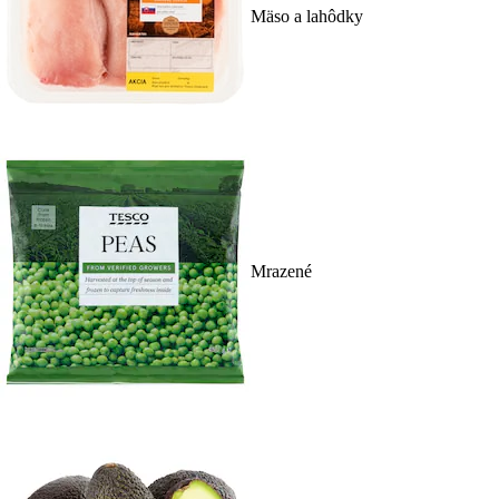
Mäso a lahôdky
Mrazené