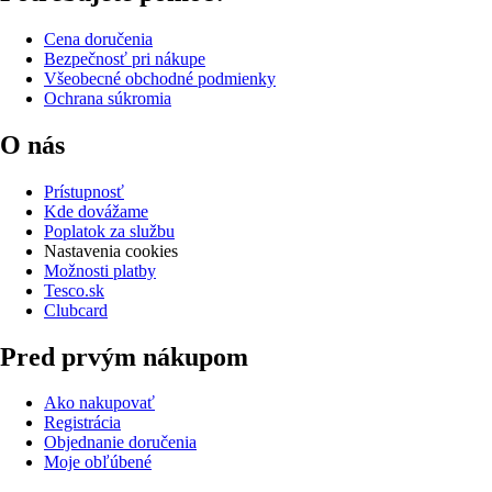
Cena doručenia
Bezpečnosť pri nákupe
Všeobecné obchodné podmienky
Ochrana súkromia
O nás
Prístupnosť
Kde dovážame
Poplatok za službu
Nastavenia cookies
Možnosti platby
Tesco.sk
Clubcard
Pred prvým nákupom
Ako nakupovať
Registrácia
Objednanie doručenia
Moje obľúbené