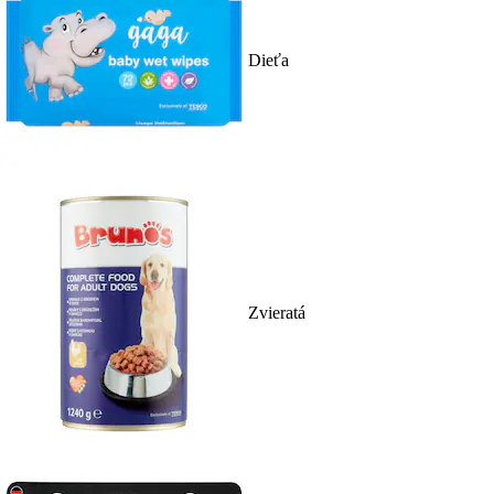
Dieťa
Zvieratá