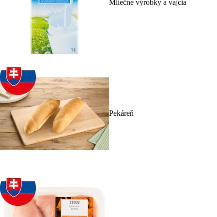
Mliečne výrobky a vajcia
Pekáreň