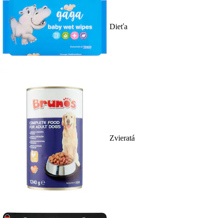
Dieťa
Zvieratá