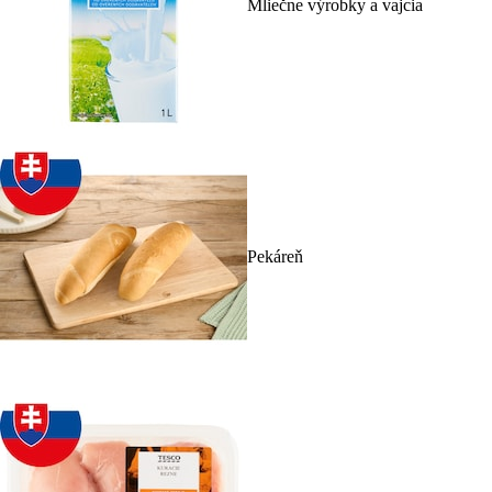
Mliečne výrobky a vajcia
Pekáreň