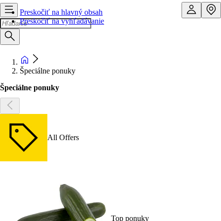
Preskočiť na hlavný obsah
Preskočiť na vyhľadávanie
Špeciálne ponuky
Špeciálne ponuky
All Offers
Top ponuky