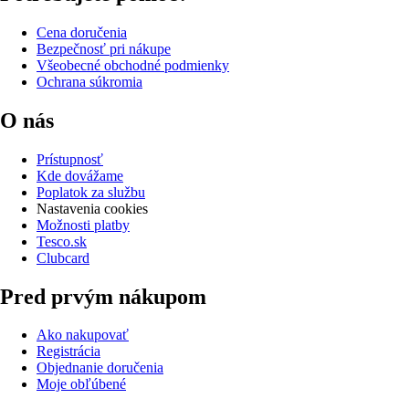
Cena doručenia
Bezpečnosť pri nákupe
Všeobecné obchodné podmienky
Ochrana súkromia
O nás
Prístupnosť
Kde dovážame
Poplatok za službu
Nastavenia cookies
Možnosti platby
Tesco.sk
Clubcard
Pred prvým nákupom
Ako nakupovať
Registrácia
Objednanie doručenia
Moje obľúbené