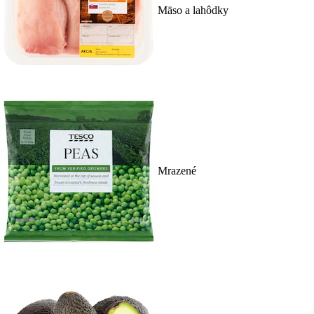
Mäso a lahôdky
Mrazené