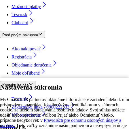
Možnosti platby
Tesco.sk
Clubcard
Pred prvým nákupom
Ako nakupovať
Registrácia
Objednanie doručenia
Moje obľúbené
Kontaktujte nás
Nastavenia súkromia
Tesco.sk
My a našich 18 partnerov ukladáme informácie v zariadení alebo k nim
pristupujeme, napríklad k jedinečným identifikátorom v súboroch
Zákaznícka linka - 0800222333
cookie, za účelom spracúvania osobných údajov. Svoj súhlas môžete
udeliť alebo spravovať voľbou Prijať alebo Odmietnuť všetko,
Výber obchodu
prípadne kedykoľvek v
Pravidlách pre ochranu osobných údajov a
cookies.
Tieto voľby oznámime našim partnerom a neovplyvnia údaje
followUs