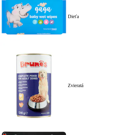
Dieťa
Zvieratá