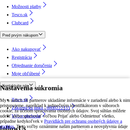
Možnosti platby
Tesco.sk
Clubcard
Pred prvým nákupom
Ako nakupovať
Registrácia
Objednanie doručenia
Moje obľúbené
Kontaktujte nás
Nastavenia súkromia
Tesco.sk
My a našich 18 partnerov ukladáme informácie v zariadení alebo k nim
pristupujeme, napríklad k jedinečným identifikátorom v súboroch
Zákaznícka linka - 0800222333
cookie, za účelom spracúvania osobných údajov. Svoj súhlas môžete
udeliť alebo spravovať voľbou Prijať alebo Odmietnuť všetko,
Výber obchodu
prípadne kedykoľvek v
Pravidlách pre ochranu osobných údajov a
cookies.
Tieto voľby oznámime našim partnerom a neovplyvnia údaje
followUs