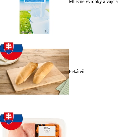
Mliečne výrobky a vajcia
Pekáreň