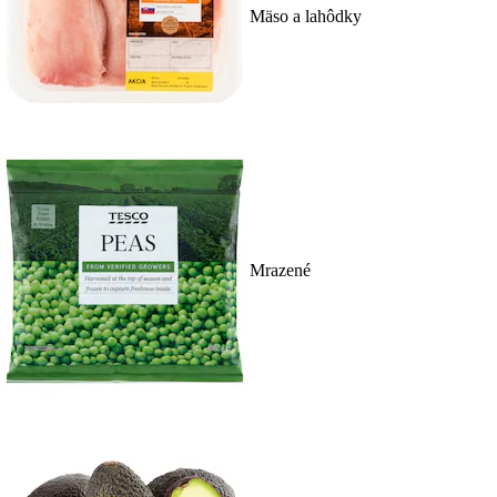
Mäso a lahôdky
Mrazené