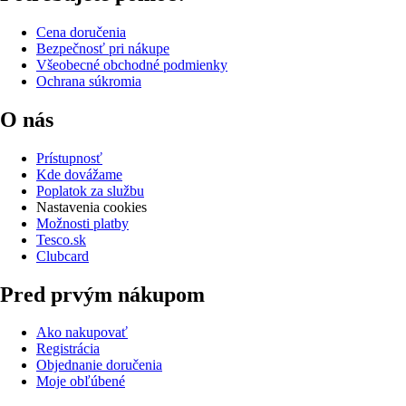
Cena doručenia
Bezpečnosť pri nákupe
Všeobecné obchodné podmienky
Ochrana súkromia
O nás
Prístupnosť
Kde dovážame
Poplatok za službu
Nastavenia cookies
Možnosti platby
Tesco.sk
Clubcard
Pred prvým nákupom
Ako nakupovať
Registrácia
Objednanie doručenia
Moje obľúbené