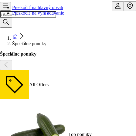
Preskočiť na hlavný obsah
Preskočiť na vyhľadávanie
Špeciálne ponuky
Špeciálne ponuky
All Offers
Top ponuky