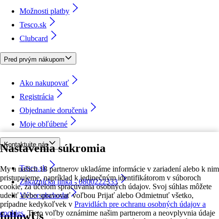
Možnosti platby
Tesco.sk
Clubcard
Pred prvým nákupom
Ako nakupovať
Registrácia
Objednanie doručenia
Moje obľúbené
Kontaktujte nás
Nastavenia súkromia
Tesco.sk
My a našich 18 partnerov ukladáme informácie v zariadení alebo k nim
pristupujeme, napríklad k jedinečným identifikátorom v súboroch
Zákaznícka linka - 0800222333
cookie, za účelom spracúvania osobných údajov. Svoj súhlas môžete
udeliť alebo spravovať voľbou Prijať alebo Odmietnuť všetko,
Výber obchodu
prípadne kedykoľvek v
Pravidlách pre ochranu osobných údajov a
cookies.
Tieto voľby oznámime našim partnerom a neovplyvnia údaje
followUs