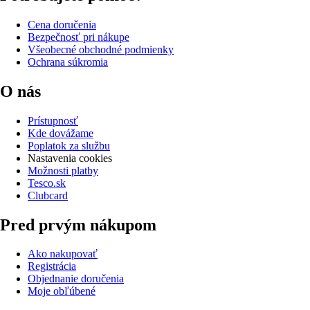
Cena doručenia
Bezpečnosť pri nákupe
Všeobecné obchodné podmienky
Ochrana súkromia
O nás
Prístupnosť
Kde dovážame
Poplatok za službu
Nastavenia cookies
Možnosti platby
Tesco.sk
Clubcard
Pred prvým nákupom
Ako nakupovať
Registrácia
Objednanie doručenia
Moje obľúbené