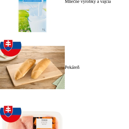
Mliečne výrobky a vajcia
Pekáreň