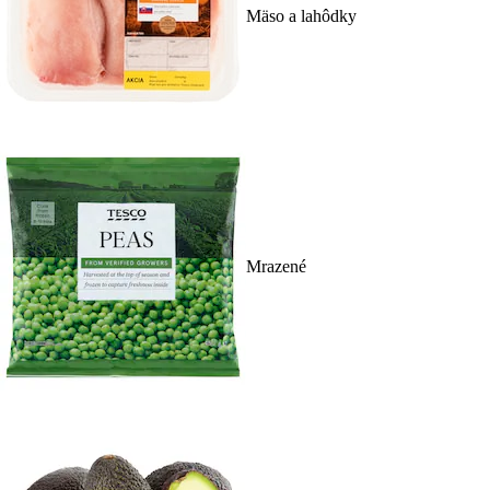
Mäso a lahôdky
Mrazené