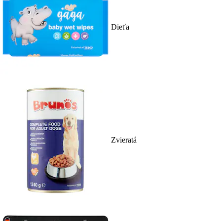
Dieťa
Zvieratá