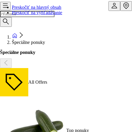
Preskočiť na hlavný obsah
Preskočiť na vyhľadávanie
Špeciálne ponuky
Špeciálne ponuky
All Offers
Top ponuky