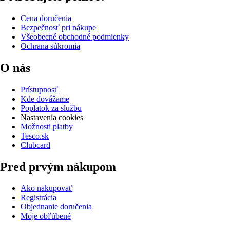
Cena doručenia
Bezpečnosť pri nákupe
Všeobecné obchodné podmienky
Ochrana súkromia
O nás
Prístupnosť
Kde dovážame
Poplatok za službu
Nastavenia cookies
Možnosti platby
Tesco.sk
Clubcard
Pred prvým nákupom
Ako nakupovať
Registrácia
Objednanie doručenia
Moje obľúbené