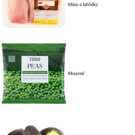
Mäso a lahôdky
Mrazené