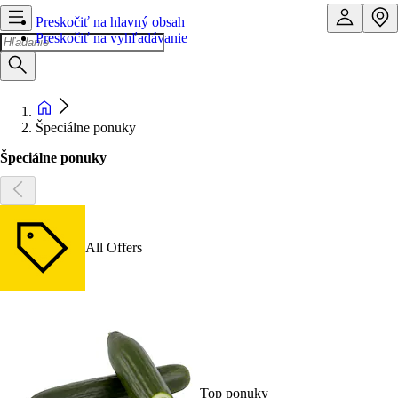
Preskočiť na hlavný obsah
Preskočiť na vyhľadávanie
Špeciálne ponuky
Špeciálne ponuky
All Offers
Top ponuky