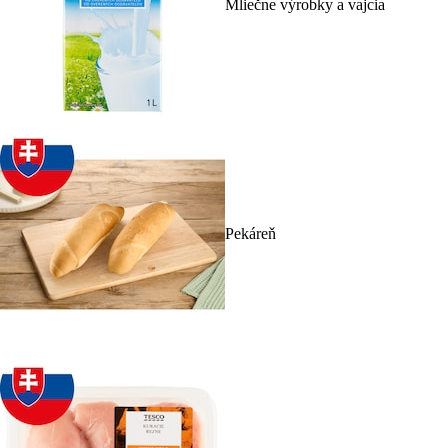
Mliečne výrobky a vajcia
Pekáreň