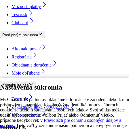
Možnosti platby
Tesco.sk
Clubcard
Pred prvým nákupom
Ako nakupovať
Registrácia
Objednanie doručenia
Moje obľúbené
Kontaktujte nás
Nastavenia súkromia
Tesco.sk
My a našich 18 partnerov ukladáme informácie v zariadení alebo k nim
pristupujeme, napríklad k jedinečným identifikátorom v súboroch
Zákaznícka linka - 0800222333
cookie, za účelom spracúvania osobných údajov. Svoj súhlas môžete
udeliť alebo spravovať voľbou Prijať alebo Odmietnuť všetko,
Výber obchodu
prípadne kedykoľvek v
Pravidlách pre ochranu osobných údajov a
cookies.
Tieto voľby oznámime našim partnerom a neovplyvnia údaje
followUs