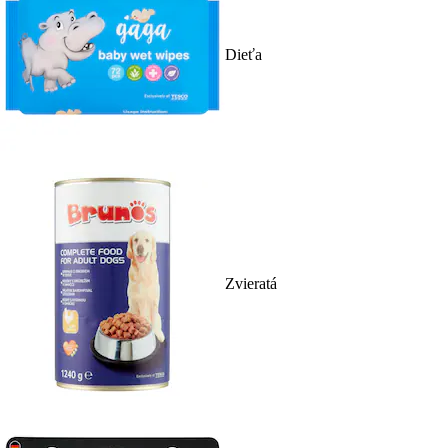
Dieťa
Zvieratá