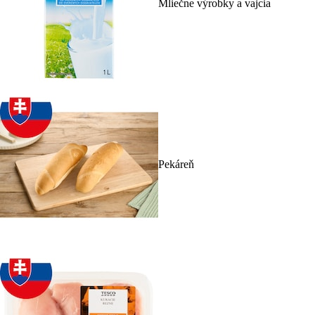
Mliečne výrobky a vajcia
Pekáreň