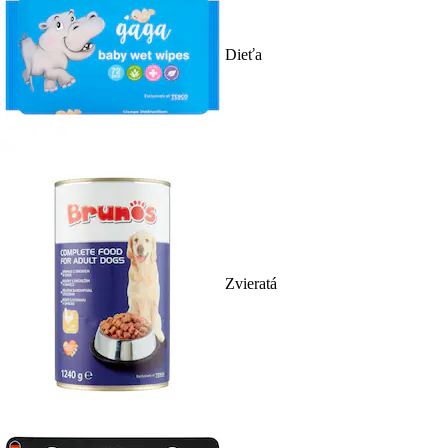
Dieťa
Zvieratá