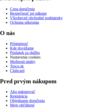
Cena doručenia
Bezpečnosť pri nákupe
Všeobecné obchodné podmienky
Ochrana súkromia
O nás
Prístupnosť
Kde dovážame
Poplatok za službu
Nastavenia cookies
Možnosti platby
Tesco.sk
Clubcard
Pred prvým nákupom
Ako nakupovať
Registrácia
Objednanie doručenia
Moje obľúbené