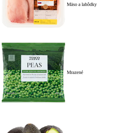
Mäso a lahôdky
Mrazené