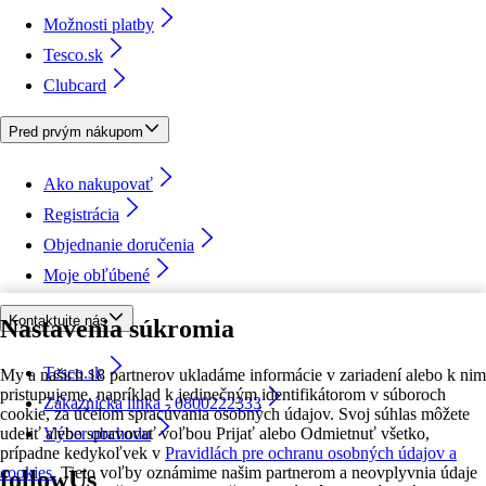
Možnosti platby
Tesco.sk
Clubcard
Pred prvým nákupom
Ako nakupovať
Registrácia
Objednanie doručenia
Moje obľúbené
Kontaktujte nás
Nastavenia súkromia
Tesco.sk
My a našich 18 partnerov ukladáme informácie v zariadení alebo k nim
pristupujeme, napríklad k jedinečným identifikátorom v súboroch
Zákaznícka linka - 0800222333
cookie, za účelom spracúvania osobných údajov. Svoj súhlas môžete
udeliť alebo spravovať voľbou Prijať alebo Odmietnuť všetko,
Výber obchodu
prípadne kedykoľvek v
Pravidlách pre ochranu osobných údajov a
cookies.
Tieto voľby oznámime našim partnerom a neovplyvnia údaje
followUs