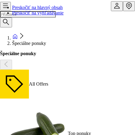
Preskočiť na hlavný obsah
Preskočiť na vyhľadávanie
Špeciálne ponuky
Špeciálne ponuky
All Offers
Top ponuky