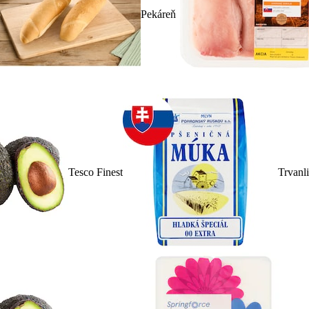
Pekáreň
Tesco Finest
Trvanl