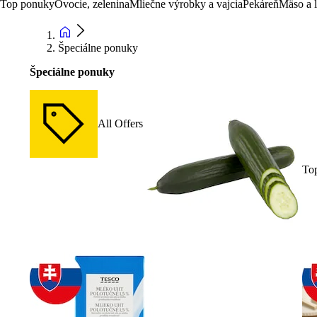
Top ponuky
Ovocie, zelenina
Mliečne výrobky a vajcia
Pekáreň
Mäso a 
Špeciálne ponuky
Špeciálne ponuky
All Offers
To