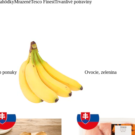
lahôdky
Mrazené
Tesco Finest
Trvanlivé potraviny
p ponuky
Ovocie, zelenina