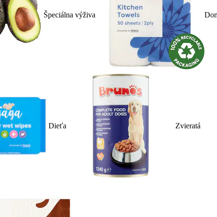
Špeciálna výživa
Dom
Dieťa
Zvieratá