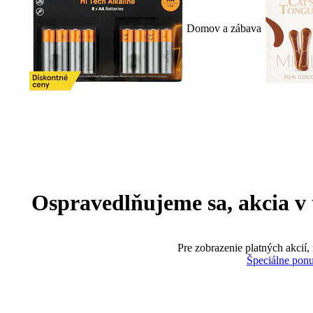
Domov a zábava
Ospravedlňujeme sa, akcia v te
Pre zobrazenie platných akcií,
Špeciálne pon