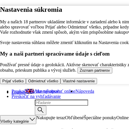
Nastavenia súkromia
My a našich 18 partnerov ukladáme informácie v zariadení alebo k nim
alebo spravovať voľbou Prijať alebo Odmietnuť všetko, prípadne ke
Vaše rozhodnutie však zmení spôsob, akým vám prispôsobíme nakupo
Svoje nastavenia súhlasu môžete zmeniť kliknutím na Nastavenia cooki
My a naši partneri spracúvame údaje s cieľom
Používať presné údaje o geolokácii. Aktívne skenovať charakteristiky 
obsahu, prieskum publika a vývoj služieb.
Zoznam partnerov
Prijať všetko
Odmietnuť všetko
Vlastné nastavenie
Preskočiť na hlavný obsah
Ako nakupovať online
Nápoveda
English
Preskočiť na vyhľadávanie
Nakupujte teraz
Obľúbené
Špeciálne ponuky
Online
Všetky kategórie