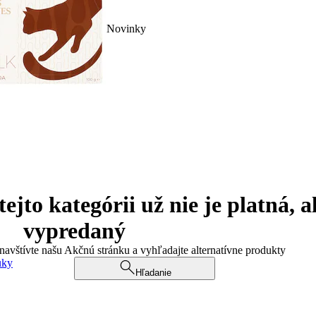
Novinky
jto kategórii už nie je platná, a
vypredaný
 navštívte našu Akčnú stránku a vyhľadajte alternatívne produkty
uky
Hľadanie