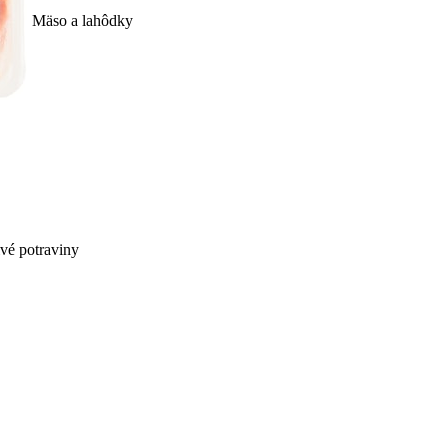
Mäso a lahôdky
ivé potraviny