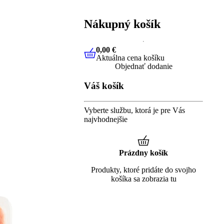
Nákupný košík
0,00 €
Aktuálna cena košíku
0,00 €
Aktuálna cena košíku
Objednať dodanie
Váš košík
Vyberte službu, ktorá je pre Vás
najvhodnejšie
Prázdny košík
Produkty, ktoré pridáte do svojho
košíka sa zobrazia tu