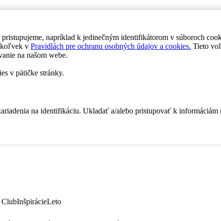
 pristupujeme, napríklad k jedinečným identifikátorom v súboroch coo
dykoľvek v
Pravidlách pre ochranu osobných údajov a cookies.
Tieto voľ
vanie na našom webe.
es v pätičke stránky.
zariadenia na identifikáciu. Ukladať a/alebo pristupovať k informáciám
 Club
Inšpirácie
Leto