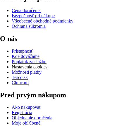
Cena doručenia
Bezpečnosť pri nákupe
Všeobecné obchodné podmienky
Ochrana súkromia
O nás
Prístupnosť
Kde dovážame
Poplatok za službu
Nastavenia cookies
Možnosti platby
Tesco.sk
Clubcard
Pred prvým nákupom
Ako nakupovať
Registrácia
Objednanie doručenia
Moje obľúbené