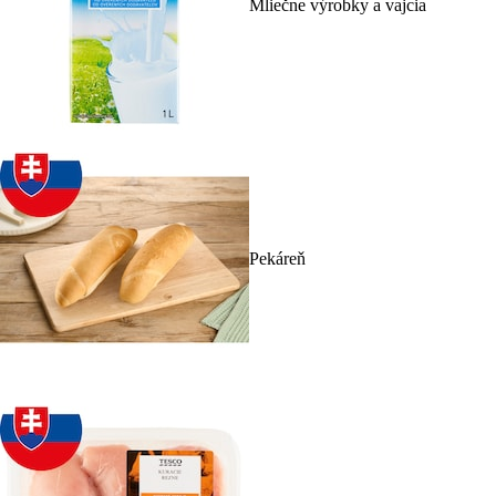
Mliečne výrobky a vajcia
Pekáreň