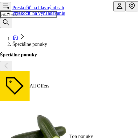
Preskočiť na hlavný obsah
Preskočiť na vyhľadávanie
Špeciálne ponuky
Špeciálne ponuky
All Offers
Top ponuky