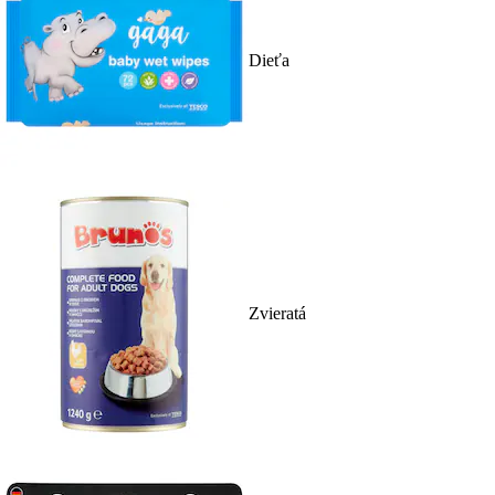
Dieťa
Zvieratá