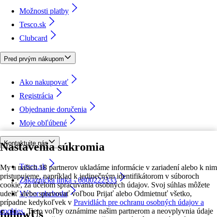
Možnosti platby
Tesco.sk
Clubcard
Pred prvým nákupom
Ako nakupovať
Registrácia
Objednanie doručenia
Moje obľúbené
Kontaktujte nás
Nastavenia súkromia
Tesco.sk
My a našich 18 partnerov ukladáme informácie v zariadení alebo k nim
pristupujeme, napríklad k jedinečným identifikátorom v súboroch
Zákaznícka linka - 0800222333
cookie, za účelom spracúvania osobných údajov. Svoj súhlas môžete
udeliť alebo spravovať voľbou Prijať alebo Odmietnuť všetko,
Výber obchodu
prípadne kedykoľvek v
Pravidlách pre ochranu osobných údajov a
cookies.
Tieto voľby oznámime našim partnerom a neovplyvnia údaje
followUs