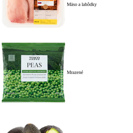
Mäso a lahôdky
Mrazené