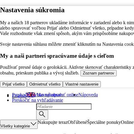
Nastavenia súkromia
My a našich 18 partnerov ukladáme informácie v zariadení alebo k nim
alebo spravovať voľbou Prijať alebo Odmietnuť všetko, prípadne ke
Vaše rozhodnutie však zmení spôsob, akým vám prispôsobíme nakupo
Svoje nastavenia súhlasu môžete zmeniť kliknutím na Nastavenia cooki
My a naši partneri spracúvame údaje s cieľom
Používať presné údaje o geolokácii. Aktívne skenovať charakteristiky 
obsahu, prieskum publika a vývoj služieb.
Zoznam partnerov
Prijať všetko
Odmietnuť všetko
Vlastné nastavenie
Preskočiť na hlavný obsah
Ako nakupovať online
Nápoveda
English
Preskočiť na vyhľadávanie
Nakupujte teraz
Obľúbené
Špeciálne ponuky
Online
Všetky kategórie