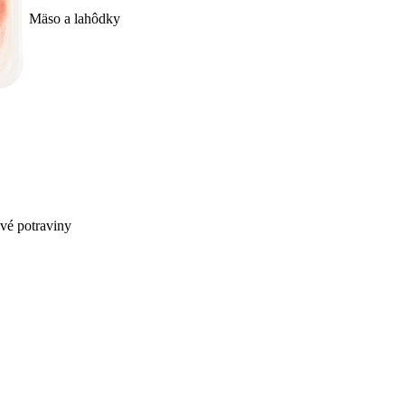
Mäso a lahôdky
ivé potraviny