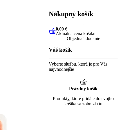
Nákupný košík
0,00 €
Aktuálna cena košíku
0,00 €
Aktuálna cena košíku
Objednať dodanie
Váš košík
Vyberte službu, ktorá je pre Vás
najvhodnejšie
Prázdny košík
Produkty, ktoré pridáte do svojho
košíka sa zobrazia tu