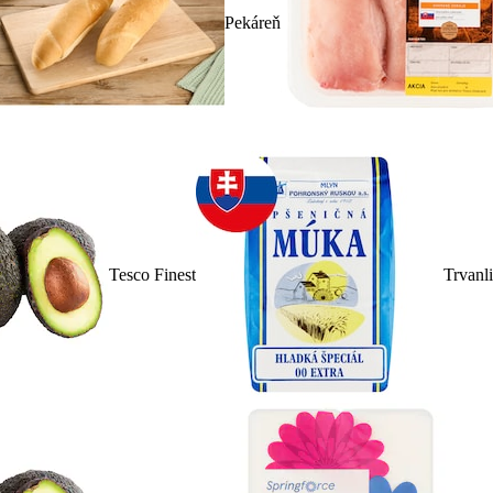
Pekáreň
Tesco Finest
Trvanl