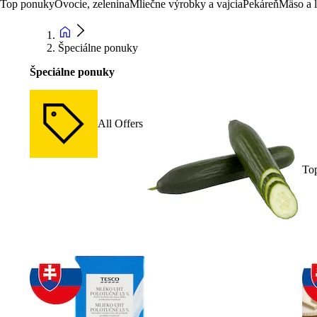
Top ponuky
Ovocie, zelenina
Mliečne výrobky a vajcia
Pekáreň
Mäso a 
Špeciálne ponuky
Špeciálne ponuky
All Offers
To