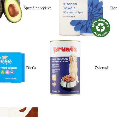
Špeciálna výživa
Dom
Dieťa
Zvieratá