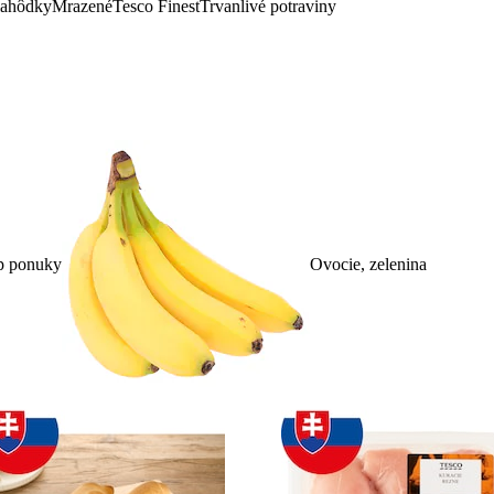
lahôdky
Mrazené
Tesco Finest
Trvanlivé potraviny
p ponuky
Ovocie, zelenina