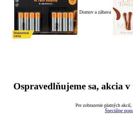
Domov a zábava
Ospravedlňujeme sa, akcia v te
Pre zobrazenie platných akcií,
Špeciálne pon