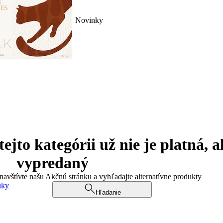
Novinky
jto kategórii už nie je platná, a
vypredaný
 navštívte našu Akčnú stránku a vyhľadajte alternatívne produkty
uky
Hľadanie