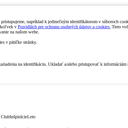
 pristupujeme, napríklad k jedinečným identifikátorom v súboroch coo
dykoľvek v
Pravidlách pre ochranu osobných údajov a cookies.
Tieto voľ
vanie na našom webe.
es v pätičke stránky.
zariadenia na identifikáciu. Ukladať a/alebo pristupovať k informáciám
 Club
Inšpirácie
Leto