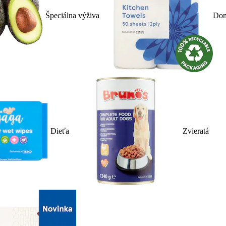
Špeciálna výživa
Dom
Dieťa
Zvieratá