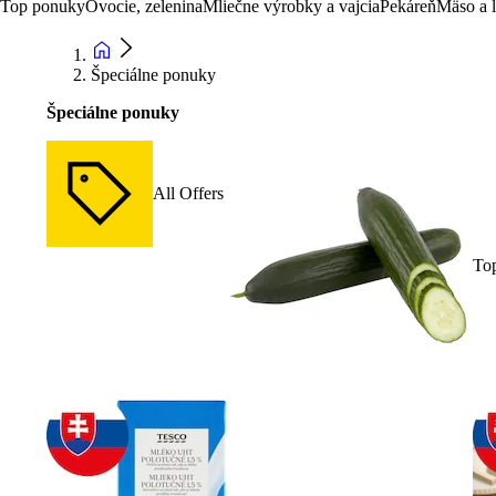
Top ponuky
Ovocie, zelenina
Mliečne výrobky a vajcia
Pekáreň
Mäso a 
Špeciálne ponuky
Špeciálne ponuky
All Offers
To