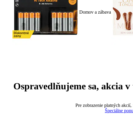
Domov a zábava
Ospravedlňujeme sa, akcia v te
Pre zobrazenie platných akcií,
Špeciálne pon