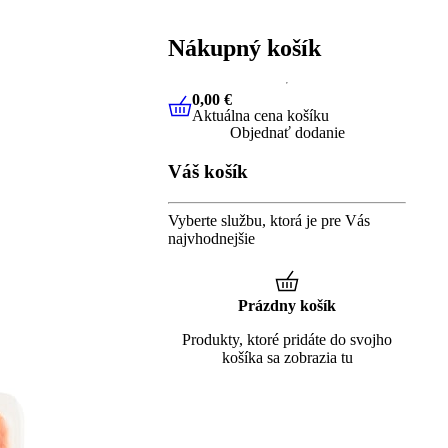
Nákupný košík
0,00 €
Aktuálna cena košíku
0,00 €
Aktuálna cena košíku
Objednať dodanie
Váš košík
Vyberte službu, ktorá je pre Vás
najvhodnejšie
Prázdny košík
Produkty, ktoré pridáte do svojho
košíka sa zobrazia tu