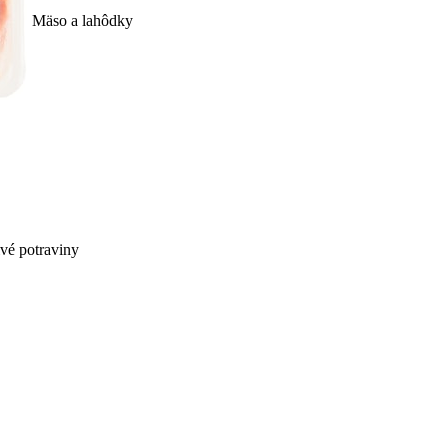
Mäso a lahôdky
ivé potraviny