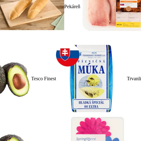
Pekáreň
Tesco Finest
Trvanl