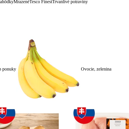
lahôdky
Mrazené
Tesco Finest
Trvanlivé potraviny
p ponuky
Ovocie, zelenina