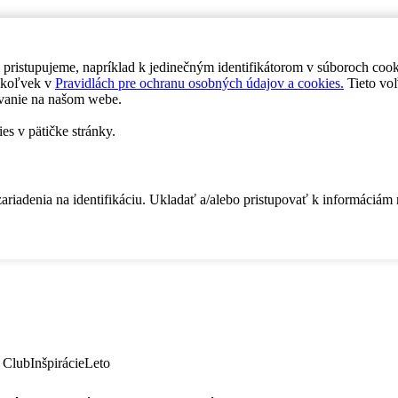
 pristupujeme, napríklad k jedinečným identifikátorom v súboroch coo
dykoľvek v
Pravidlách pre ochranu osobných údajov a cookies.
Tieto voľ
vanie na našom webe.
es v pätičke stránky.
zariadenia na identifikáciu. Ukladať a/alebo pristupovať k informáciám
 Club
Inšpirácie
Leto