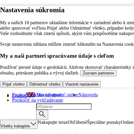
Nastavenia súkromia
My a našich 18 partnerov ukladáme informácie v zariadení alebo k nim
alebo spravovať voľbou Prijať alebo Odmietnuť všetko, prípadne ke
Vaše rozhodnutie však zmení spôsob, akým vám prispôsobíme nakupo
Svoje nastavenia súhlasu môžete zmeniť kliknutím na Nastavenia cooki
My a naši partneri spracúvame údaje s cieľom
Používať presné údaje o geolokácii. Aktívne skenovať charakteristiky 
obsahu, prieskum publika a vývoj služieb.
Zoznam partnerov
Prijať všetko
Odmietnuť všetko
Vlastné nastavenie
Preskočiť na hlavný obsah
Ako nakupovať online
Nápoveda
English
Preskočiť na vyhľadávanie
Nakupujte teraz
Obľúbené
Špeciálne ponuky
Online
Všetky kategórie