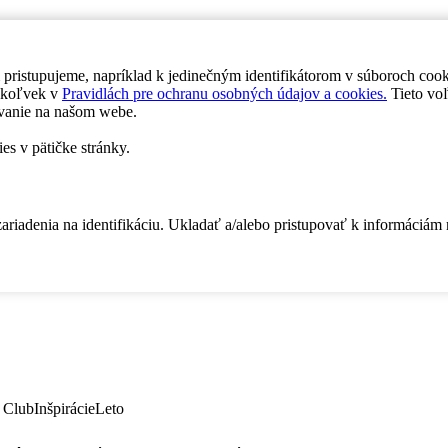
 pristupujeme, napríklad k jedinečným identifikátorom v súboroch coo
dykoľvek v
Pravidlách pre ochranu osobných údajov a cookies.
Tieto voľ
vanie na našom webe.
es v pätičke stránky.
zariadenia na identifikáciu. Ukladať a/alebo pristupovať k informáciám
 Club
Inšpirácie
Leto