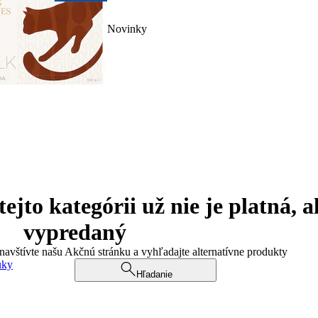
Novinky
jto kategórii už nie je platná, a
vypredaný
 navštívte našu Akčnú stránku a vyhľadajte alternatívne produkty
uky
Hľadanie