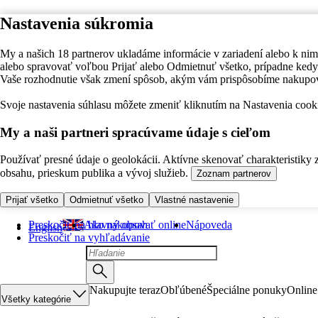
Nastavenia súkromia
My a našich 18 partnerov ukladáme informácie v zariadení alebo k nim
alebo spravovať voľbou Prijať alebo Odmietnuť všetko, prípadne ke
Vaše rozhodnutie však zmení spôsob, akým vám prispôsobíme nakupo
Svoje nastavenia súhlasu môžete zmeniť kliknutím na Nastavenia cooki
My a naši partneri spracúvame údaje s cieľom
Používať presné údaje o geolokácii. Aktívne skenovať charakteristiky 
obsahu, prieskum publika a vývoj služieb.
Zoznam partnerov
Prijať všetko
Odmietnuť všetko
Vlastné nastavenie
Preskočiť na hlavný obsah
Ako nakupovať online
Nápoveda
English
Preskočiť na vyhľadávanie
Nakupujte teraz
Obľúbené
Špeciálne ponuky
Online
Všetky kategórie