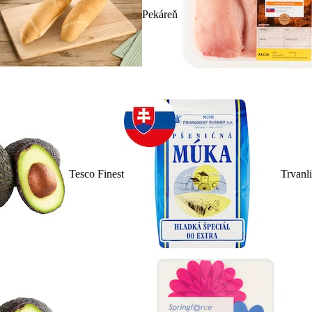
Pekáreň
Tesco Finest
Trvanl