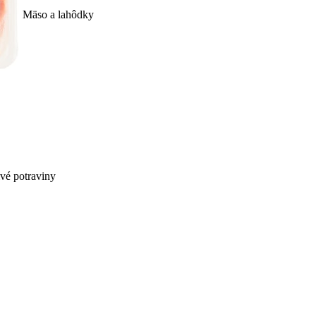
Mäso a lahôdky
ivé potraviny