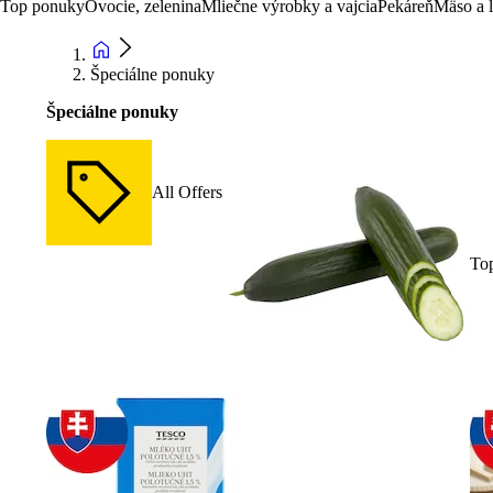
Top ponuky
Ovocie, zelenina
Mliečne výrobky a vajcia
Pekáreň
Mäso a 
Špeciálne ponuky
Špeciálne ponuky
All Offers
To