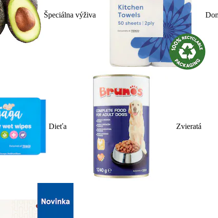
Špeciálna výživa
Dom
Dieťa
Zvieratá