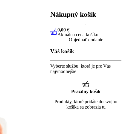
Nákupný košík
0,00 €
Aktuálna cena košíku
0,00 €
Aktuálna cena košíku
Objednať dodanie
Váš košík
Vyberte službu, ktorá je pre Vás
najvhodnejšie
Prázdny košík
Produkty, ktoré pridáte do svojho
košíka sa zobrazia tu