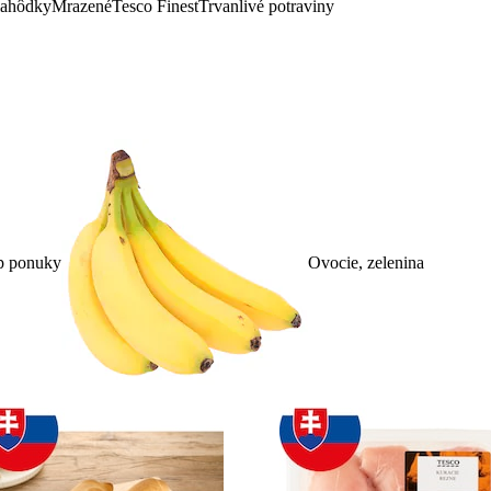
lahôdky
Mrazené
Tesco Finest
Trvanlivé potraviny
p ponuky
Ovocie, zelenina