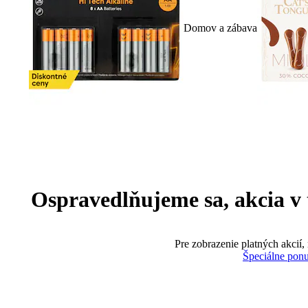
Domov a zábava
Ospravedlňujeme sa, akcia v te
Pre zobrazenie platných akcií,
Špeciálne pon