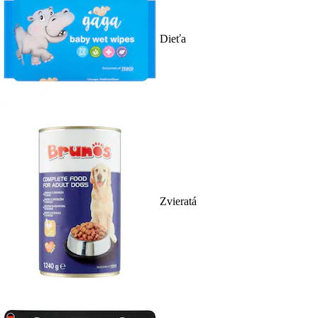
Dieťa
Zvieratá