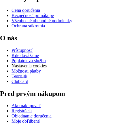
Cena doručenia
Bezpečnosť pri nákupe
Všeobecné obchodné podmienky
Ochrana súkromia
O nás
Prístupnosť
Kde dovážame
Poplatok za službu
Nastavenia cookies
Možnosti platby
Tesco.sk
Clubcard
Pred prvým nákupom
Ako nakupovať
Registrácia
Objednanie doručenia
Moje obľúbené