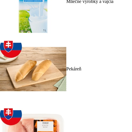
Mliečne výrobky a vajcia
Pekáreň