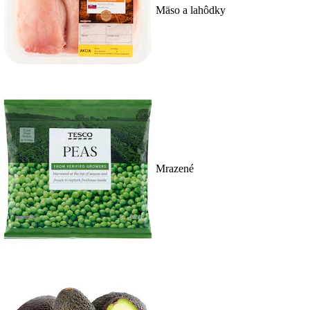
Mäso a lahôdky
Mrazené