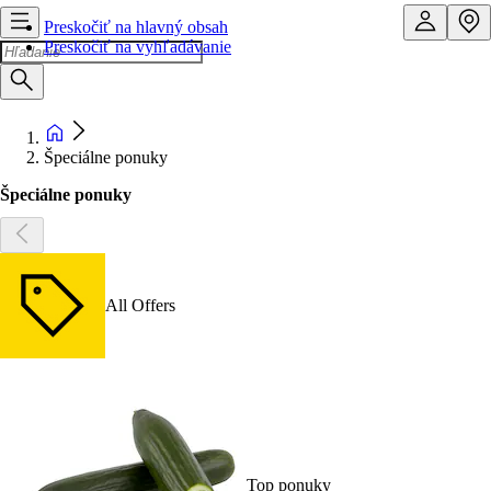
Preskočiť na hlavný obsah
Preskočiť na vyhľadávanie
Špeciálne ponuky
Špeciálne ponuky
All Offers
Top ponuky