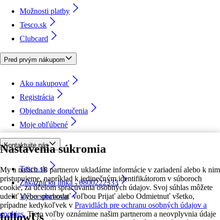
Možnosti platby
Tesco.sk
Clubcard
Pred prvým nákupom
Ako nakupovať
Registrácia
Objednanie doručenia
Moje obľúbené
Kontaktujte nás
Nastavenia súkromia
Tesco.sk
My a našich 18 partnerov ukladáme informácie v zariadení alebo k nim
pristupujeme, napríklad k jedinečným identifikátorom v súboroch
Zákaznícka linka - 0800222333
cookie, za účelom spracúvania osobných údajov. Svoj súhlas môžete
udeliť alebo spravovať voľbou Prijať alebo Odmietnuť všetko,
Výber obchodu
prípadne kedykoľvek v
Pravidlách pre ochranu osobných údajov a
cookies.
Tieto voľby oznámime našim partnerom a neovplyvnia údaje
followUs