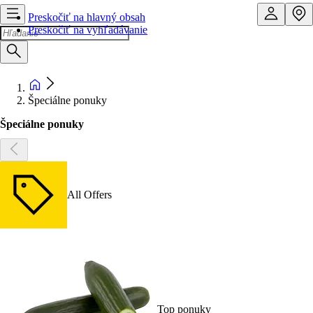
Preskočiť na hlavný obsah
Preskočiť na vyhľadávanie
Špeciálne ponuky
Špeciálne ponuky
All Offers
Top ponuky