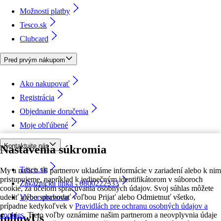
Možnosti platby
Tesco.sk
Clubcard
Pred prvým nákupom
Ako nakupovať
Registrácia
Objednanie doručenia
Moje obľúbené
Kontaktujte nás
Nastavenia súkromia
Tesco.sk
My a našich 18 partnerov ukladáme informácie v zariadení alebo k nim
pristupujeme, napríklad k jedinečným identifikátorom v súboroch
Zákaznícka linka - 0800222333
cookie, za účelom spracúvania osobných údajov. Svoj súhlas môžete
udeliť alebo spravovať voľbou Prijať alebo Odmietnuť všetko,
Výber obchodu
prípadne kedykoľvek v
Pravidlách pre ochranu osobných údajov a
cookies.
Tieto voľby oznámime našim partnerom a neovplyvnia údaje
followUs