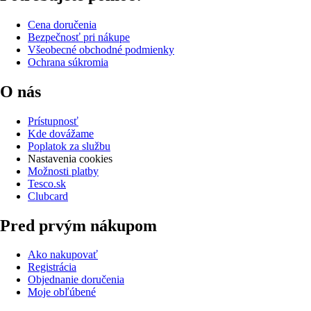
Cena doručenia
Bezpečnosť pri nákupe
Všeobecné obchodné podmienky
Ochrana súkromia
O nás
Prístupnosť
Kde dovážame
Poplatok za službu
Nastavenia cookies
Možnosti platby
Tesco.sk
Clubcard
Pred prvým nákupom
Ako nakupovať
Registrácia
Objednanie doručenia
Moje obľúbené