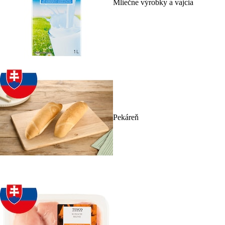
Mliečne výrobky a vajcia
Pekáreň