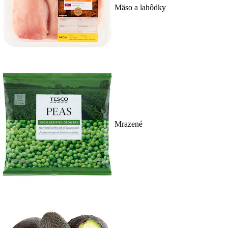
Mäso a lahôdky
Mrazené