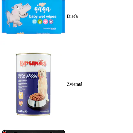
Dieťa
Zvieratá