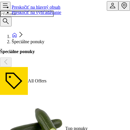
Preskočiť na hlavný obsah
Preskočiť na vyhľadávanie
Špeciálne ponuky
Špeciálne ponuky
All Offers
Top ponuky