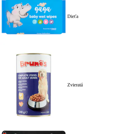
Dieťa
Zvieratá