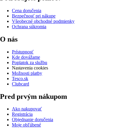
Cena doručenia
Bezpečnosť pri nákupe
Všeobecné obchodné podmienky
Ochrana súkromia
O nás
Prístupnosť
Kde dovážame
Poplatok za službu
Nastavenia cookies
Možnosti platby
Tesco.sk
Clubcard
Pred prvým nákupom
Ako nakupovať
Registrácia
Objednanie doručenia
Moje obľúbené