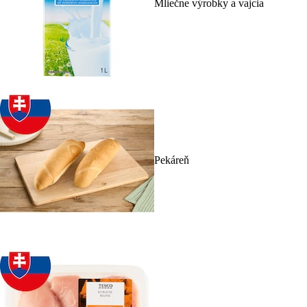
Mliečne výrobky a vajcia
Pekáreň