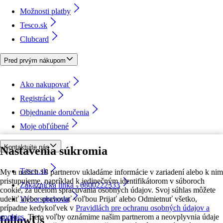
Možnosti platby
Tesco.sk
Clubcard
Pred prvým nákupom
Ako nakupovať
Registrácia
Objednanie doručenia
Moje obľúbené
Kontaktujte nás
Nastavenia súkromia
Tesco.sk
My a našich 18 partnerov ukladáme informácie v zariadení alebo k nim
pristupujeme, napríklad k jedinečným identifikátorom v súboroch
Zákaznícka linka - 0800222333
cookie, za účelom spracúvania osobných údajov. Svoj súhlas môžete
udeliť alebo spravovať voľbou Prijať alebo Odmietnuť všetko,
Výber obchodu
prípadne kedykoľvek v
Pravidlách pre ochranu osobných údajov a
cookies.
Tieto voľby oznámime našim partnerom a neovplyvnia údaje
followUs