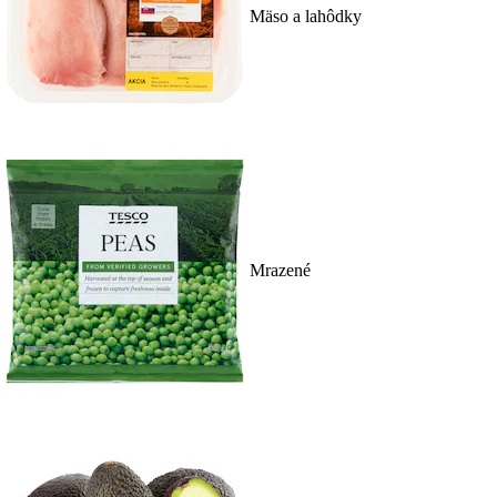
Mäso a lahôdky
Mrazené