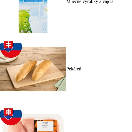
Mliečne výrobky a vajcia
Pekáreň