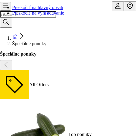
Preskočiť na hlavný obsah
Preskočiť na vyhľadávanie
Špeciálne ponuky
Špeciálne ponuky
All Offers
Top ponuky