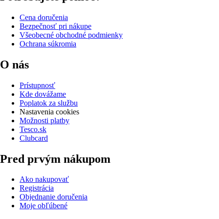
Cena doručenia
Bezpečnosť pri nákupe
Všeobecné obchodné podmienky
Ochrana súkromia
O nás
Prístupnosť
Kde dovážame
Poplatok za službu
Nastavenia cookies
Možnosti platby
Tesco.sk
Clubcard
Pred prvým nákupom
Ako nakupovať
Registrácia
Objednanie doručenia
Moje obľúbené