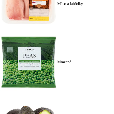
Mäso a lahôdky
Mrazené