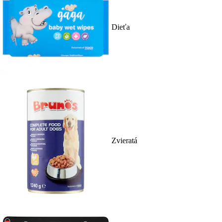
Dieťa
Zvieratá