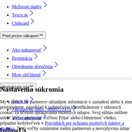
Možnosti platby
Tesco.sk
Clubcard
Pred prvým nákupom
Ako nakupovať
Registrácia
Objednanie doručenia
Moje obľúbené
Kontaktujte nás
Nastavenia súkromia
Tesco.sk
My a našich 18 partnerov ukladáme informácie v zariadení alebo k nim
pristupujeme, napríklad k jedinečným identifikátorom v súboroch
Zákaznícka linka - 0800222333
cookie, za účelom spracúvania osobných údajov. Svoj súhlas môžete
udeliť alebo spravovať voľbou Prijať alebo Odmietnuť všetko,
Výber obchodu
prípadne kedykoľvek v
Pravidlách pre ochranu osobných údajov a
cookies.
Tieto voľby oznámime našim partnerom a neovplyvnia údaje
followUs