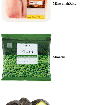
Mäso a lahôdky
Mrazené