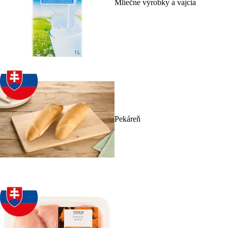
Mliečne výrobky a vajcia
Pekáreň