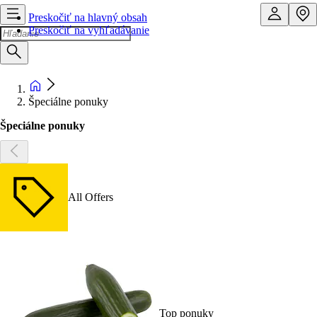
Preskočiť na hlavný obsah
Preskočiť na vyhľadávanie
Špeciálne ponuky
Špeciálne ponuky
All Offers
Top ponuky