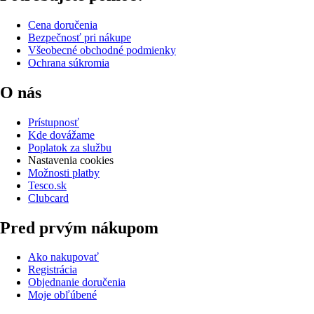
Cena doručenia
Bezpečnosť pri nákupe
Všeobecné obchodné podmienky
Ochrana súkromia
O nás
Prístupnosť
Kde dovážame
Poplatok za službu
Nastavenia cookies
Možnosti platby
Tesco.sk
Clubcard
Pred prvým nákupom
Ako nakupovať
Registrácia
Objednanie doručenia
Moje obľúbené