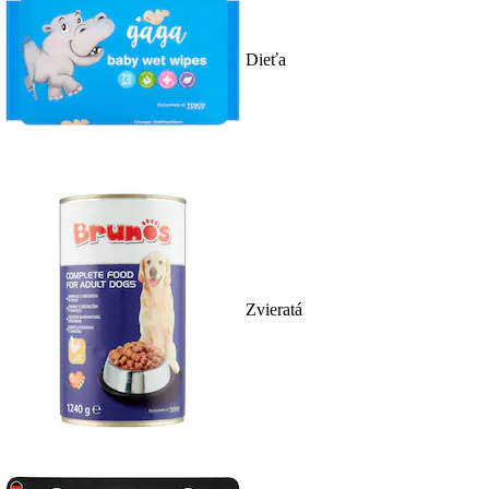
Dieťa
Zvieratá