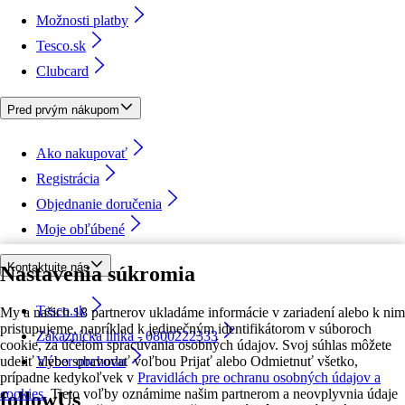
Možnosti platby
Tesco.sk
Clubcard
Pred prvým nákupom
Ako nakupovať
Registrácia
Objednanie doručenia
Moje obľúbené
Kontaktujte nás
Nastavenia súkromia
Tesco.sk
My a našich 18 partnerov ukladáme informácie v zariadení alebo k nim
pristupujeme, napríklad k jedinečným identifikátorom v súboroch
Zákaznícka linka - 0800222333
cookie, za účelom spracúvania osobných údajov. Svoj súhlas môžete
udeliť alebo spravovať voľbou Prijať alebo Odmietnuť všetko,
Výber obchodu
prípadne kedykoľvek v
Pravidlách pre ochranu osobných údajov a
cookies.
Tieto voľby oznámime našim partnerom a neovplyvnia údaje
followUs