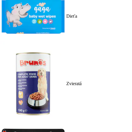
Dieťa
Zvieratá