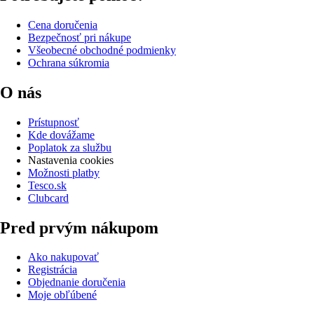
Cena doručenia
Bezpečnosť pri nákupe
Všeobecné obchodné podmienky
Ochrana súkromia
O nás
Prístupnosť
Kde dovážame
Poplatok za službu
Nastavenia cookies
Možnosti platby
Tesco.sk
Clubcard
Pred prvým nákupom
Ako nakupovať
Registrácia
Objednanie doručenia
Moje obľúbené