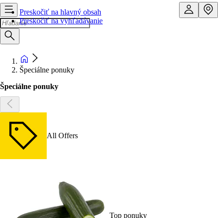
Preskočiť na hlavný obsah
Preskočiť na vyhľadávanie
Špeciálne ponuky
Špeciálne ponuky
All Offers
Top ponuky