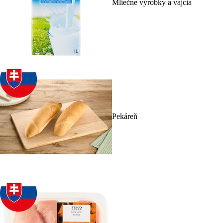
Mliečne výrobky a vajcia
Pekáreň