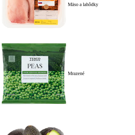
Mäso a lahôdky
Mrazené