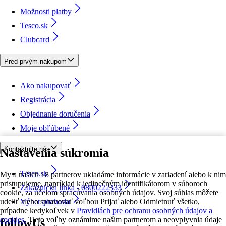
Možnosti platby
Tesco.sk
Clubcard
Pred prvým nákupom
Ako nakupovať
Registrácia
Objednanie doručenia
Moje obľúbené
Kontaktujte nás
Nastavenia súkromia
Tesco.sk
My a našich 18 partnerov ukladáme informácie v zariadení alebo k nim
pristupujeme, napríklad k jedinečným identifikátorom v súboroch
Zákaznícka linka - 0800222333
cookie, za účelom spracúvania osobných údajov. Svoj súhlas môžete
udeliť alebo spravovať voľbou Prijať alebo Odmietnuť všetko,
Výber obchodu
prípadne kedykoľvek v
Pravidlách pre ochranu osobných údajov a
cookies.
Tieto voľby oznámime našim partnerom a neovplyvnia údaje
followUs