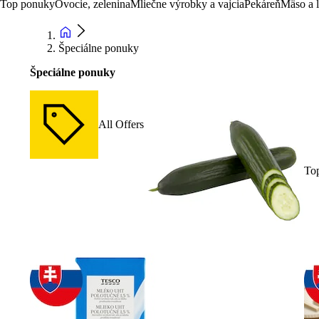
Top ponuky
Ovocie, zelenina
Mliečne výrobky a vajcia
Pekáreň
Mäso a 
Špeciálne ponuky
Špeciálne ponuky
All Offers
To