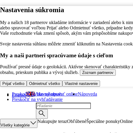
Nastavenia súkromia
My a našich 18 partnerov ukladáme informácie v zariadení alebo k nim
alebo spravovať voľbou Prijať alebo Odmietnuť všetko, prípadne ke
Vaše rozhodnutie však zmení spôsob, akým vám prispôsobíme nakupo
Svoje nastavenia súhlasu môžete zmeniť kliknutím na Nastavenia cooki
My a naši partneri spracúvame údaje s cieľom
Používať presné údaje o geolokácii. Aktívne skenovať charakteristiky 
obsahu, prieskum publika a vývoj služieb.
Zoznam partnerov
Prijať všetko
Odmietnuť všetko
Vlastné nastavenie
Preskočiť na hlavný obsah
Ako nakupovať online
Nápoveda
English
Preskočiť na vyhľadávanie
Nakupujte teraz
Obľúbené
Špeciálne ponuky
Online
Všetky kategórie