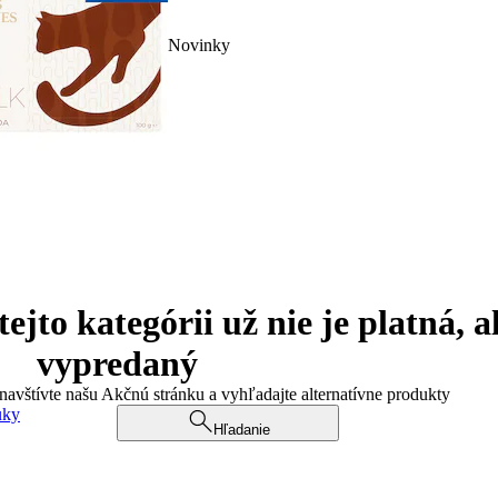
Novinky
jto kategórii už nie je platná, a
vypredaný
 navštívte našu Akčnú stránku a vyhľadajte alternatívne produkty
uky
Hľadanie