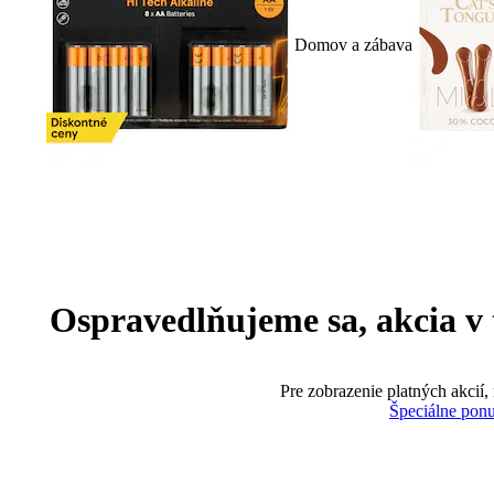
Domov a zábava
Ospravedlňujeme sa, akcia v te
Pre zobrazenie platných akcií,
Špeciálne pon