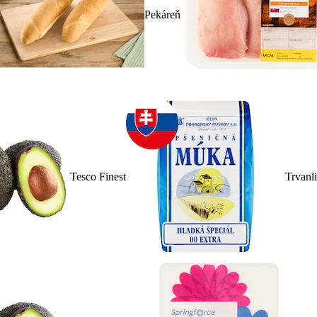
Pekáreň
Tesco Finest
Trvanl