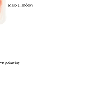
Mäso a lahôdky
ivé potraviny