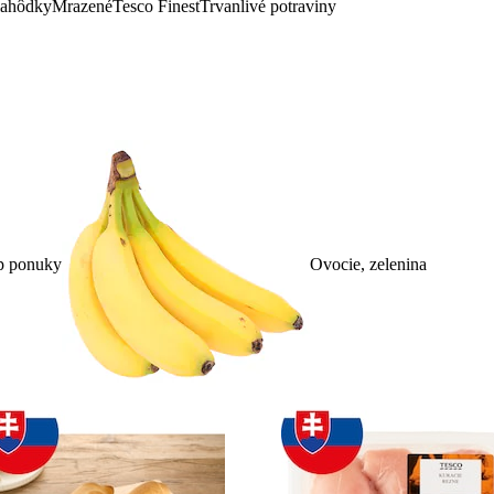
lahôdky
Mrazené
Tesco Finest
Trvanlivé potraviny
p ponuky
Ovocie, zelenina