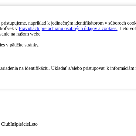
 pristupujeme, napríklad k jedinečným identifikátorom v súboroch coo
dykoľvek v
Pravidlách pre ochranu osobných údajov a cookies.
Tieto voľ
vanie na našom webe.
es v pätičke stránky.
zariadenia na identifikáciu. Ukladať a/alebo pristupovať k informáciám
 Club
Inšpirácie
Leto