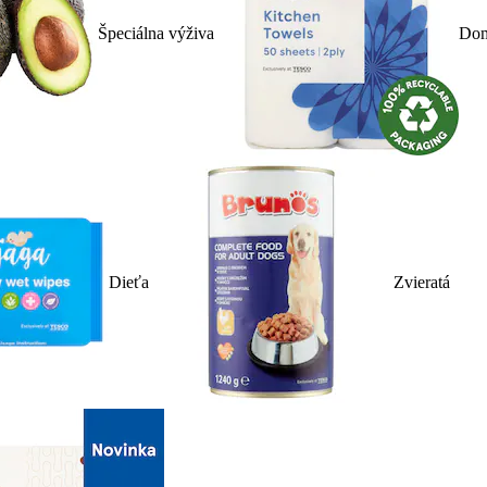
Špeciálna výživa
Dom
Dieťa
Zvieratá