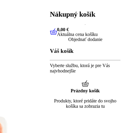
Nákupný košík
0,00 €
Aktuálna cena košíku
0,00 €
Aktuálna cena košíku
Objednať dodanie
Váš košík
Vyberte službu, ktorá je pre Vás
najvhodnejšie
Prázdny košík
Produkty, ktoré pridáte do svojho
košíka sa zobrazia tu