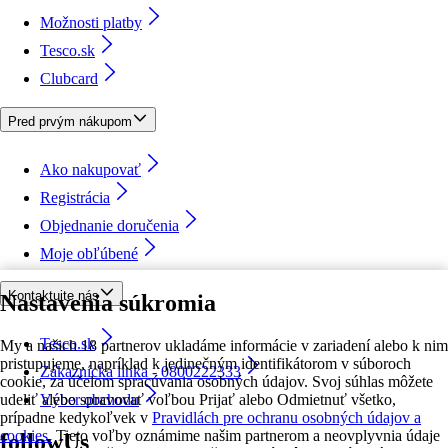
Možnosti platby
Tesco.sk
Clubcard
Pred prvým nákupom
Ako nakupovať
Registrácia
Objednanie doručenia
Moje obľúbené
Kontaktujte nás
Nastavenia súkromia
Tesco.sk
My a našich 18 partnerov ukladáme informácie v zariadení alebo k nim
pristupujeme, napríklad k jedinečným identifikátorom v súboroch
Zákaznícka linka - 0800222333
cookie, za účelom spracúvania osobných údajov. Svoj súhlas môžete
udeliť alebo spravovať voľbou Prijať alebo Odmietnuť všetko,
Výber obchodu
prípadne kedykoľvek v
Pravidlách pre ochranu osobných údajov a
cookies.
Tieto voľby oznámime našim partnerom a neovplyvnia údaje
followUs