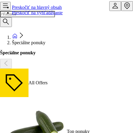
Preskočiť na hlavný obsah
Preskočiť na vyhľadávanie
Špeciálne ponuky
Špeciálne ponuky
All Offers
Top ponuky