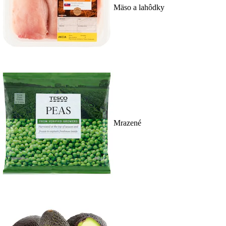
Mäso a lahôdky
Mrazené