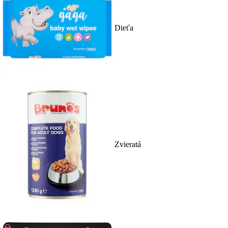
Dieťa
Zvieratá