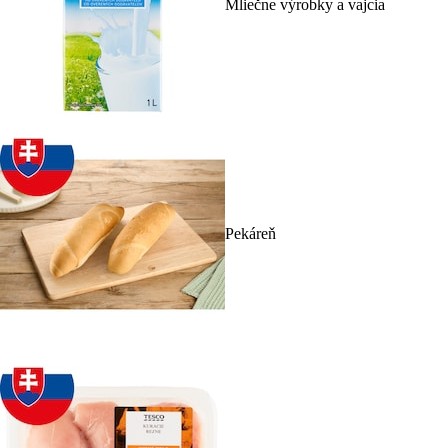
Mliečne výrobky a vajcia
Pekáreň