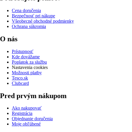
Cena doručenia
Bezpečnosť pri nákupe
Všeobecné obchodné podmienky
Ochrana súkromia
O nás
Prístupnosť
Kde dovážame
Poplatok za službu
Nastavenia cookies
Možnosti platby
Tesco.sk
Clubcard
Pred prvým nákupom
Ako nakupovať
Registrácia
Objednanie doručenia
Moje obľúbené