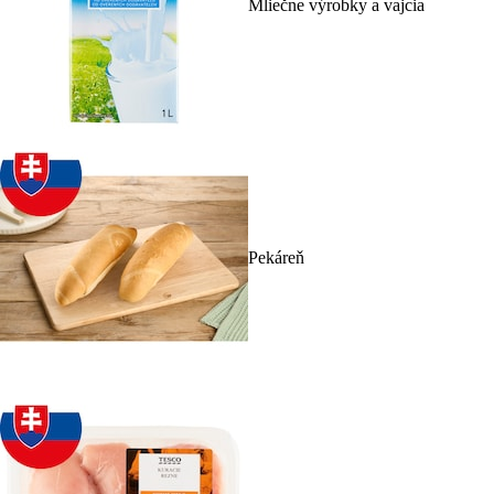
Mliečne výrobky a vajcia
Pekáreň