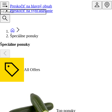
Preskočiť na hlavný obsah
Preskočiť na vyhľadávanie
Špeciálne ponuky
Špeciálne ponuky
All Offers
Top ponuky