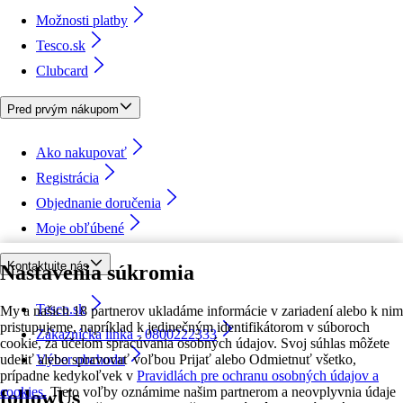
Možnosti platby
Tesco.sk
Clubcard
Pred prvým nákupom
Ako nakupovať
Registrácia
Objednanie doručenia
Moje obľúbené
Kontaktujte nás
Nastavenia súkromia
Tesco.sk
My a našich 18 partnerov ukladáme informácie v zariadení alebo k nim
pristupujeme, napríklad k jedinečným identifikátorom v súboroch
Zákaznícka linka - 0800222333
cookie, za účelom spracúvania osobných údajov. Svoj súhlas môžete
udeliť alebo spravovať voľbou Prijať alebo Odmietnuť všetko,
Výber obchodu
prípadne kedykoľvek v
Pravidlách pre ochranu osobných údajov a
cookies.
Tieto voľby oznámime našim partnerom a neovplyvnia údaje
followUs