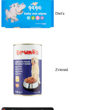
Dieťa
Zvieratá