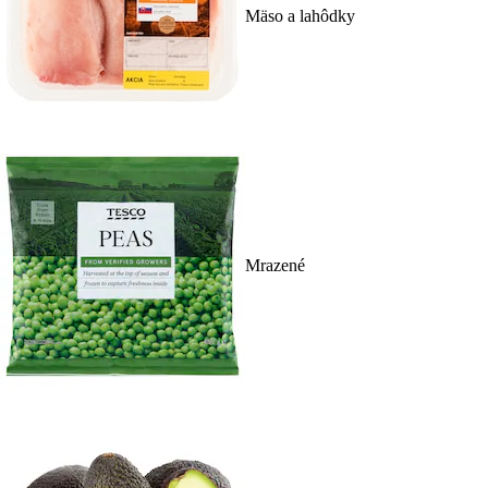
Mäso a lahôdky
Mrazené