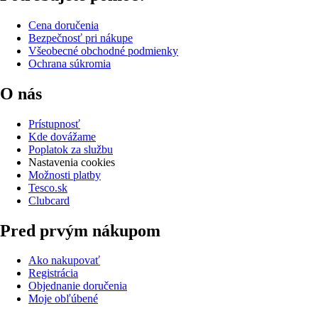
Cena doručenia
Bezpečnosť pri nákupe
Všeobecné obchodné podmienky
Ochrana súkromia
O nás
Prístupnosť
Kde dovážame
Poplatok za službu
Nastavenia cookies
Možnosti platby
Tesco.sk
Clubcard
Pred prvým nákupom
Ako nakupovať
Registrácia
Objednanie doručenia
Moje obľúbené