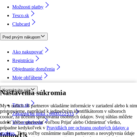
Možnosti platby
Tesco.sk
Clubcard
Pred prvým nákupom
Ako nakupovať
Registrácia
Objednanie doručenia
Moje obľúbené
Kontaktujte nás
Nastavenia súkromia
Tesco.sk
My a našich 18 partnerov ukladáme informácie v zariadení alebo k nim
pristupujeme, napríklad k jedinečným identifikátorom v súboroch
Zákaznícka linka - 0800222333
cookie, za účelom spracúvania osobných údajov. Svoj súhlas môžete
udeliť alebo spravovať voľbou Prijať alebo Odmietnuť všetko,
Výber obchodu
prípadne kedykoľvek v
Pravidlách pre ochranu osobných údajov a
cookies.
Tieto voľby oznámime našim partnerom a neovplyvnia údaje
followUs