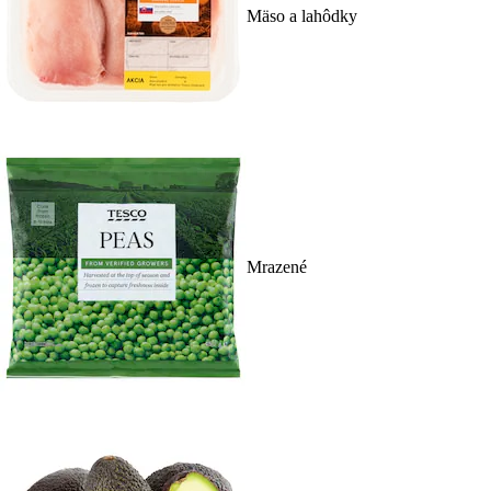
Mäso a lahôdky
Mrazené