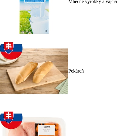
Mliečne výrobky a vajcia
Pekáreň