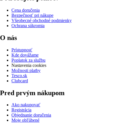
Cena doručenia
Bezpečnosť pri nákupe
Všeobecné obchodné podmienky
Ochrana súkromia
O nás
Prístupnosť
Kde dovážame
Poplatok za službu
Nastavenia cookies
Možnosti platby
Tesco.sk
Clubcard
Pred prvým nákupom
Ako nakupovať
Registrácia
Objednanie doručenia
Moje obľúbené