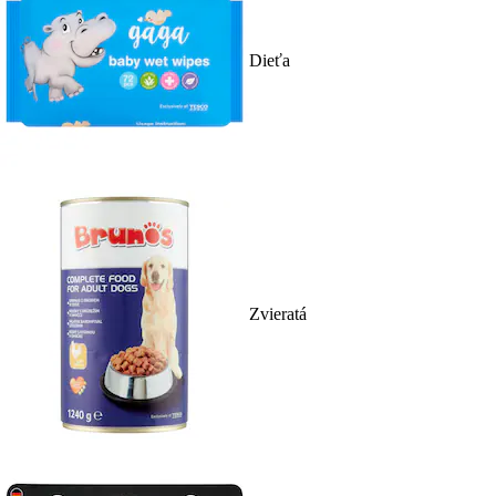
Dieťa
Zvieratá