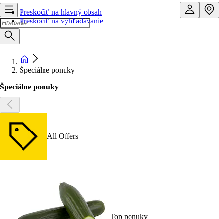
Preskočiť na hlavný obsah
Preskočiť na vyhľadávanie
Špeciálne ponuky
Špeciálne ponuky
All Offers
Top ponuky