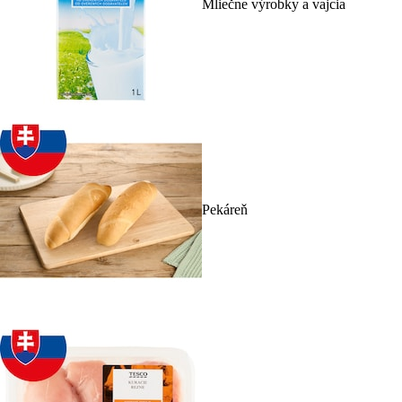
Mliečne výrobky a vajcia
Pekáreň