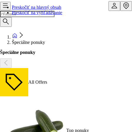
Preskočiť na hlavný obsah
Preskočiť na vyhľadávanie
Špeciálne ponuky
Špeciálne ponuky
All Offers
Top ponuky