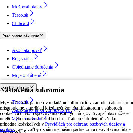
Možnosti platby
Tesco.sk
Clubcard
Pred prvým nákupom
Ako nakupovať
Registrácia
Objednanie doručenia
Moje obľúbené
Kontaktujte nás
Nastavenia súkromia
Tesco.sk
My a našich 18 partnerov ukladáme informácie v zariadení alebo k nim
pristupujeme, napríklad k jedinečným identifikátorom v súboroch
Zákaznícka linka - 0800222333
cookie, za účelom spracúvania osobných údajov. Svoj súhlas môžete
udeliť alebo spravovať voľbou Prijať alebo Odmietnuť všetko,
Výber obchodu
prípadne kedykoľvek v
Pravidlách pre ochranu osobných údajov a
cookies.
Tieto voľby oznámime našim partnerom a neovplyvnia údaje
followUs