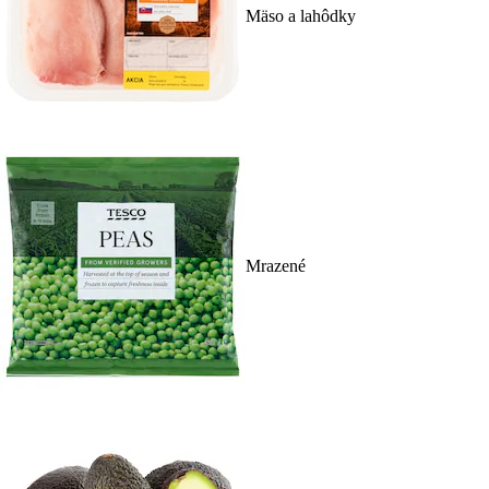
Mäso a lahôdky
Mrazené