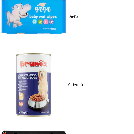
Dieťa
Zvieratá