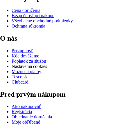
Cena doručenia
Bezpečnosť pri nákupe
Všeobecné obchodné podmienky
Ochrana súkromia
O nás
Prístupnosť
Kde dovážame
Poplatok za službu
Nastavenia cookies
Možnosti platby
Tesco.sk
Clubcard
Pred prvým nákupom
Ako nakupovať
Registrácia
Objednanie doručenia
Moje obľúbené