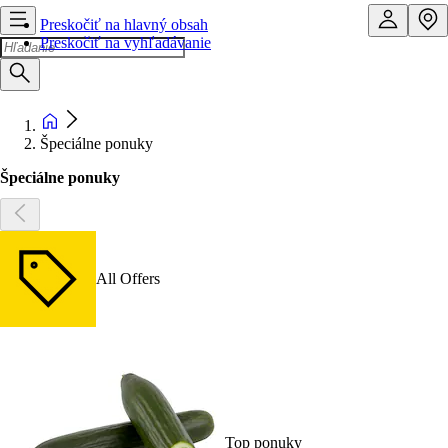
Preskočiť na hlavný obsah
Preskočiť na vyhľadávanie
Špeciálne ponuky
Špeciálne ponuky
All Offers
Top ponuky