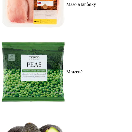
Mäso a lahôdky
Mrazené