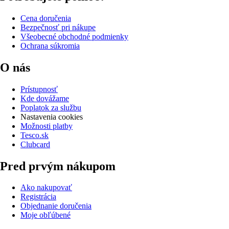
Cena doručenia
Bezpečnosť pri nákupe
Všeobecné obchodné podmienky
Ochrana súkromia
O nás
Prístupnosť
Kde dovážame
Poplatok za službu
Nastavenia cookies
Možnosti platby
Tesco.sk
Clubcard
Pred prvým nákupom
Ako nakupovať
Registrácia
Objednanie doručenia
Moje obľúbené