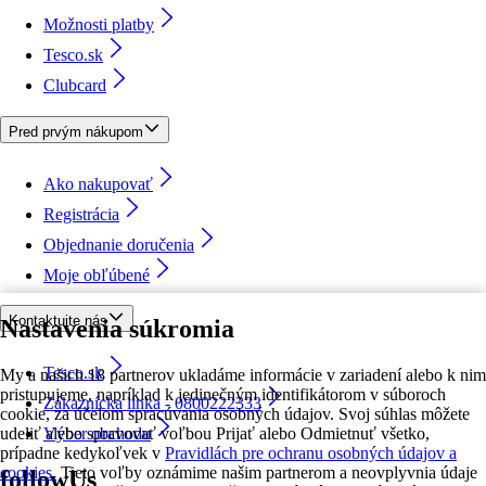
Možnosti platby
Tesco.sk
Clubcard
Pred prvým nákupom
Ako nakupovať
Registrácia
Objednanie doručenia
Moje obľúbené
Kontaktujte nás
Nastavenia súkromia
Tesco.sk
My a našich 18 partnerov ukladáme informácie v zariadení alebo k nim
pristupujeme, napríklad k jedinečným identifikátorom v súboroch
Zákaznícka linka - 0800222333
cookie, za účelom spracúvania osobných údajov. Svoj súhlas môžete
udeliť alebo spravovať voľbou Prijať alebo Odmietnuť všetko,
Výber obchodu
prípadne kedykoľvek v
Pravidlách pre ochranu osobných údajov a
cookies.
Tieto voľby oznámime našim partnerom a neovplyvnia údaje
followUs