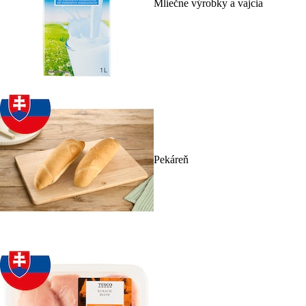
Mliečne výrobky a vajcia
Pekáreň