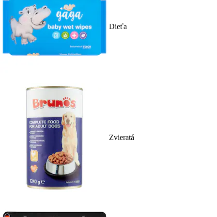
Dieťa
Zvieratá