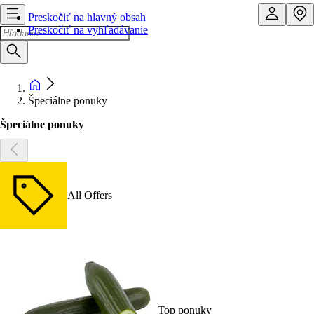
Preskočiť na hlavný obsah
Preskočiť na vyhľadávanie
Špeciálne ponuky
Špeciálne ponuky
All Offers
Top ponuky