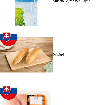
Mliečne výrobky a vajcia
Pekáreň