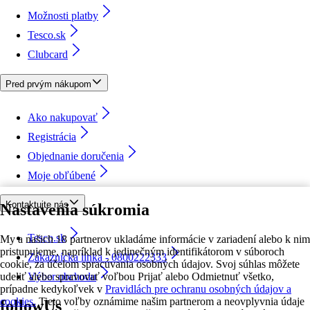
Možnosti platby
Tesco.sk
Clubcard
Pred prvým nákupom
Ako nakupovať
Registrácia
Objednanie doručenia
Moje obľúbené
Kontaktujte nás
Nastavenia súkromia
Tesco.sk
My a našich 18 partnerov ukladáme informácie v zariadení alebo k nim
pristupujeme, napríklad k jedinečným identifikátorom v súboroch
Zákaznícka linka - 0800222333
cookie, za účelom spracúvania osobných údajov. Svoj súhlas môžete
udeliť alebo spravovať voľbou Prijať alebo Odmietnuť všetko,
Výber obchodu
prípadne kedykoľvek v
Pravidlách pre ochranu osobných údajov a
cookies.
Tieto voľby oznámime našim partnerom a neovplyvnia údaje
followUs