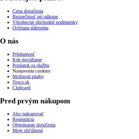
Cena doručenia
Bezpečnosť pri nákupe
Všeobecné obchodné podmienky
Ochrana súkromia
O nás
Prístupnosť
Kde dovážame
Poplatok za službu
Nastavenia cookies
Možnosti platby
Tesco.sk
Clubcard
Pred prvým nákupom
Ako nakupovať
Registrácia
Objednanie doručenia
Moje obľúbené