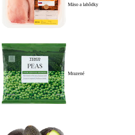
Mäso a lahôdky
Mrazené