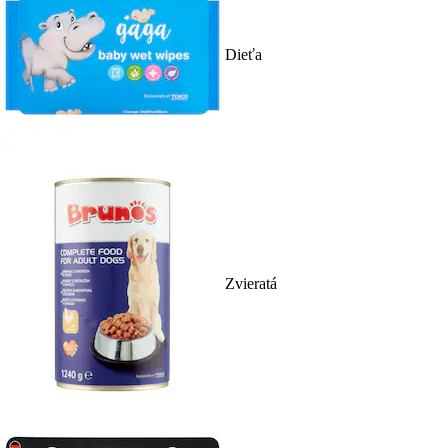
Dieťa
Zvieratá