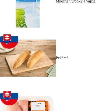
Mliečne výrobky a vajcia
Pekáreň