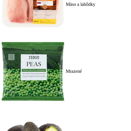
Mäso a lahôdky
Mrazené