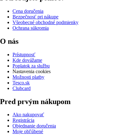
Cena doručenia
Bezpečnosť pri nákupe
Všeobecné obchodné podmienky
Ochrana súkromia
O nás
Prístupnosť
Kde dovážame
Poplatok za službu
Nastavenia cookies
Možnosti platby
Tesco.sk
Clubcard
Pred prvým nákupom
Ako nakupovať
Registrácia
Objednanie doručenia
Moje obľúbené