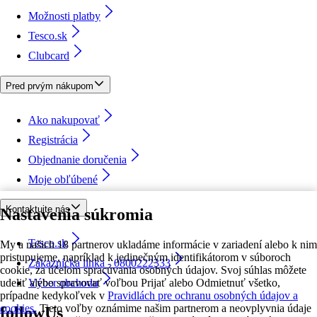
Možnosti platby
Tesco.sk
Clubcard
Pred prvým nákupom
Ako nakupovať
Registrácia
Objednanie doručenia
Moje obľúbené
Kontaktujte nás
Nastavenia súkromia
Tesco.sk
My a našich 18 partnerov ukladáme informácie v zariadení alebo k nim
pristupujeme, napríklad k jedinečným identifikátorom v súboroch
Zákaznícka linka - 0800222333
cookie, za účelom spracúvania osobných údajov. Svoj súhlas môžete
udeliť alebo spravovať voľbou Prijať alebo Odmietnuť všetko,
Výber obchodu
prípadne kedykoľvek v
Pravidlách pre ochranu osobných údajov a
cookies.
Tieto voľby oznámime našim partnerom a neovplyvnia údaje
followUs