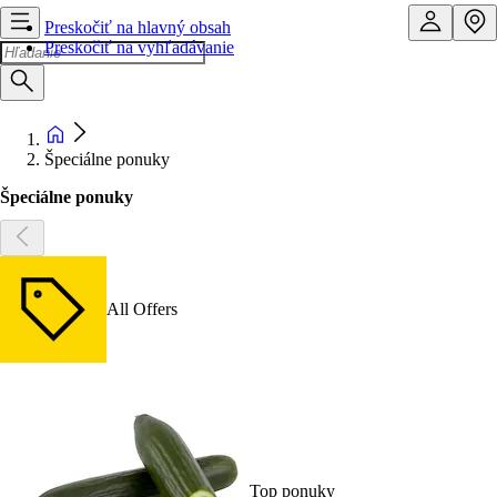
Preskočiť na hlavný obsah
Preskočiť na vyhľadávanie
Špeciálne ponuky
Špeciálne ponuky
All Offers
Top ponuky