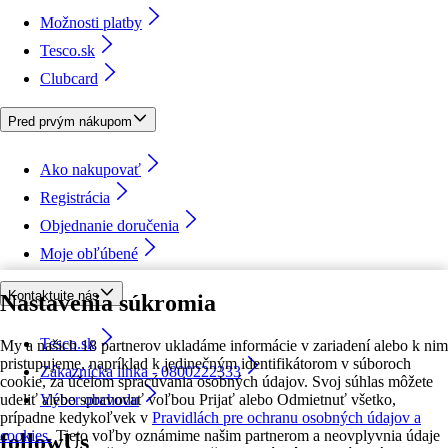
Možnosti platby
Tesco.sk
Clubcard
Pred prvým nákupom
Ako nakupovať
Registrácia
Objednanie doručenia
Moje obľúbené
Kontaktujte nás
Nastavenia súkromia
Tesco.sk
My a našich 18 partnerov ukladáme informácie v zariadení alebo k nim
pristupujeme, napríklad k jedinečným identifikátorom v súboroch
Zákaznícka linka - 0800222333
cookie, za účelom spracúvania osobných údajov. Svoj súhlas môžete
udeliť alebo spravovať voľbou Prijať alebo Odmietnuť všetko,
Výber obchodu
prípadne kedykoľvek v
Pravidlách pre ochranu osobných údajov a
cookies.
Tieto voľby oznámime našim partnerom a neovplyvnia údaje
followUs