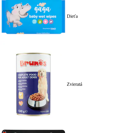
Dieťa
Zvieratá