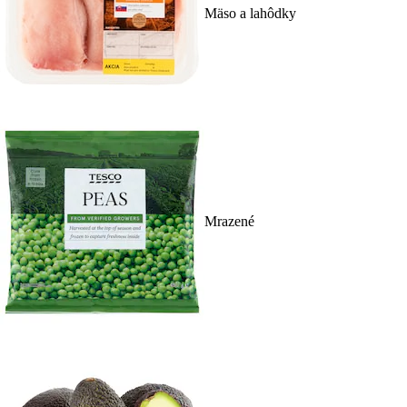
Mäso a lahôdky
Mrazené