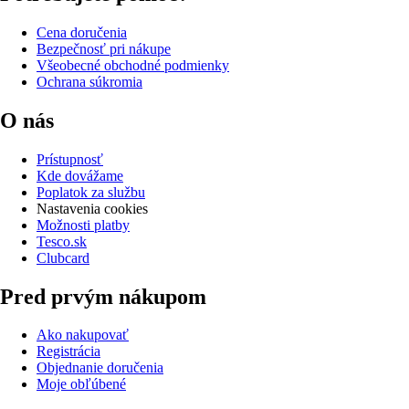
Cena doručenia
Bezpečnosť pri nákupe
Všeobecné obchodné podmienky
Ochrana súkromia
O nás
Prístupnosť
Kde dovážame
Poplatok za službu
Nastavenia cookies
Možnosti platby
Tesco.sk
Clubcard
Pred prvým nákupom
Ako nakupovať
Registrácia
Objednanie doručenia
Moje obľúbené