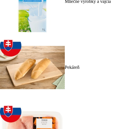
Mliečne výrobky a vajcia
Pekáreň