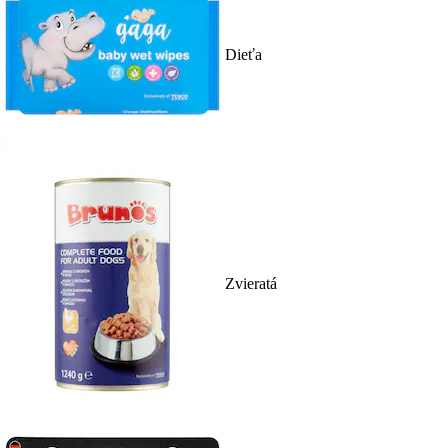
Dieťa
Zvieratá