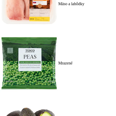
Mäso a lahôdky
Mrazené