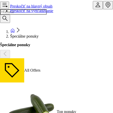
Preskočiť na hlavný obsah
Preskočiť na vyhľadávanie
Špeciálne ponuky
Špeciálne ponuky
All Offers
Top ponuky