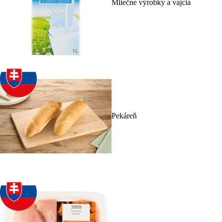
Mliečne výrobky a vajcia
Pekáreň