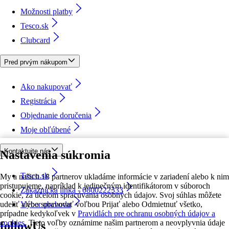
Možnosti platby
Tesco.sk
Clubcard
Pred prvým nákupom
Ako nakupovať
Registrácia
Objednanie doručenia
Moje obľúbené
Kontaktujte nás
Nastavenia súkromia
Tesco.sk
My a našich 18 partnerov ukladáme informácie v zariadení alebo k nim
pristupujeme, napríklad k jedinečným identifikátorom v súboroch
Zákaznícka linka - 0800222333
cookie, za účelom spracúvania osobných údajov. Svoj súhlas môžete
udeliť alebo spravovať voľbou Prijať alebo Odmietnuť všetko,
Výber obchodu
prípadne kedykoľvek v
Pravidlách pre ochranu osobných údajov a
cookies.
Tieto voľby oznámime našim partnerom a neovplyvnia údaje
followUs