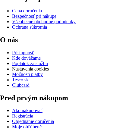
Cena doručenia
Bezpečnosť pri nákupe
Všeobecné obchodné podmienky
Ochrana súkromia
O nás
Prístupnosť
Kde dovážame
Poplatok za službu
Nastavenia cookies
Možnosti platby
Tesco.sk
Clubcard
Pred prvým nákupom
Ako nakupovať
Registrácia
Objednanie doručenia
Moje obľúbené