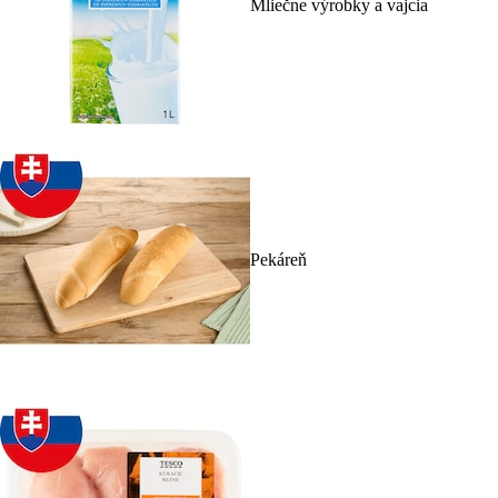
Mliečne výrobky a vajcia
Pekáreň