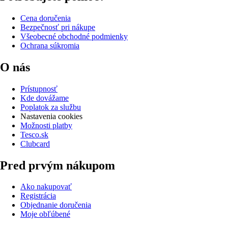
Cena doručenia
Bezpečnosť pri nákupe
Všeobecné obchodné podmienky
Ochrana súkromia
O nás
Prístupnosť
Kde dovážame
Poplatok za službu
Nastavenia cookies
Možnosti platby
Tesco.sk
Clubcard
Pred prvým nákupom
Ako nakupovať
Registrácia
Objednanie doručenia
Moje obľúbené