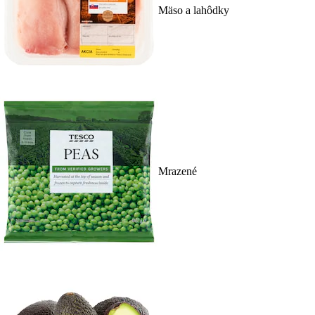
Mäso a lahôdky
Mrazené