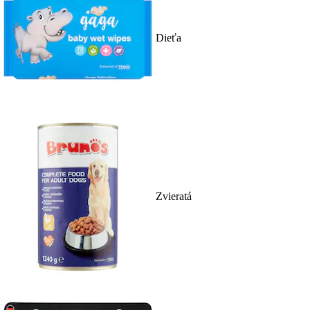
Dieťa
Zvieratá