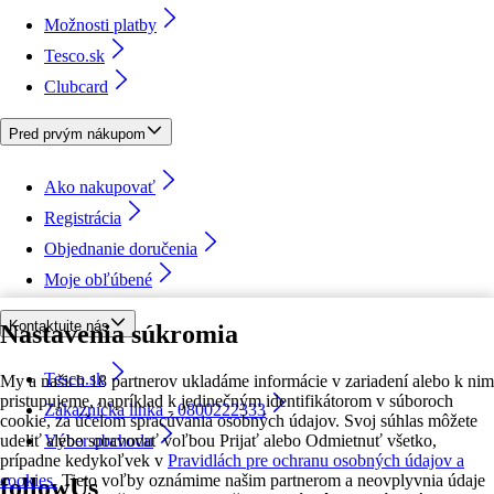
Možnosti platby
Tesco.sk
Clubcard
Pred prvým nákupom
Ako nakupovať
Registrácia
Objednanie doručenia
Moje obľúbené
Kontaktujte nás
Nastavenia súkromia
Tesco.sk
My a našich 18 partnerov ukladáme informácie v zariadení alebo k nim
pristupujeme, napríklad k jedinečným identifikátorom v súboroch
Zákaznícka linka - 0800222333
cookie, za účelom spracúvania osobných údajov. Svoj súhlas môžete
udeliť alebo spravovať voľbou Prijať alebo Odmietnuť všetko,
Výber obchodu
prípadne kedykoľvek v
Pravidlách pre ochranu osobných údajov a
cookies.
Tieto voľby oznámime našim partnerom a neovplyvnia údaje
followUs