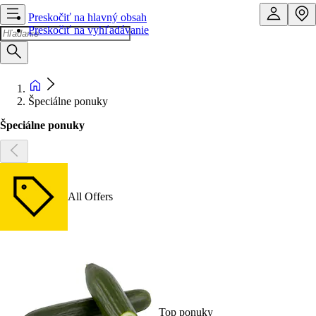
Preskočiť na hlavný obsah
Preskočiť na vyhľadávanie
Špeciálne ponuky
Špeciálne ponuky
All Offers
Top ponuky