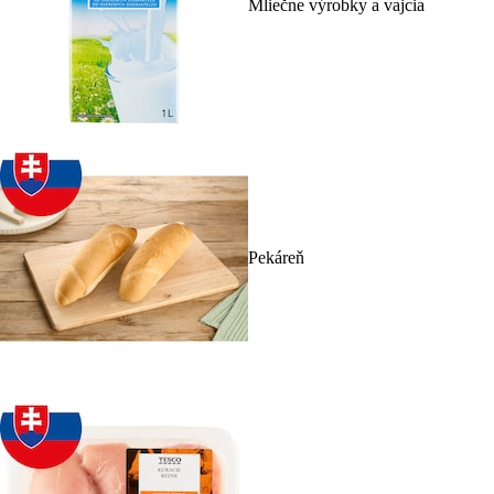
Mliečne výrobky a vajcia
Pekáreň