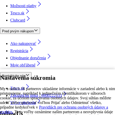
Možnosti platby
Tesco.sk
Clubcard
Pred prvým nákupom
Ako nakupovať
Registrácia
Objednanie doručenia
Moje obľúbené
Kontaktujte nás
Nastavenia súkromia
Tesco.sk
My a našich 18 partnerov ukladáme informácie v zariadení alebo k nim
pristupujeme, napríklad k jedinečným identifikátorom v súboroch
Zákaznícka linka - 0800222333
cookie, za účelom spracúvania osobných údajov. Svoj súhlas môžete
udeliť alebo spravovať voľbou Prijať alebo Odmietnuť všetko,
Výber obchodu
prípadne kedykoľvek v
Pravidlách pre ochranu osobných údajov a
cookies.
Tieto voľby oznámime našim partnerom a neovplyvnia údaje
followUs