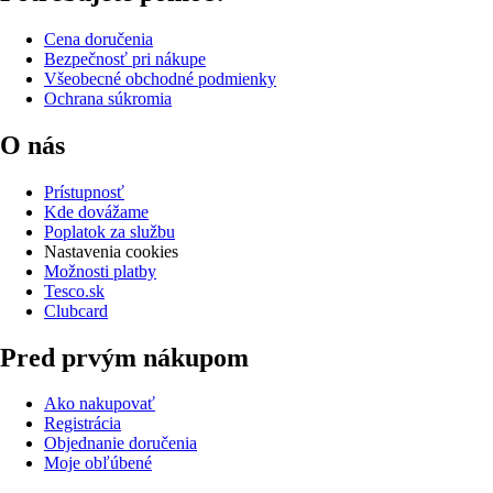
Cena doručenia
Bezpečnosť pri nákupe
Všeobecné obchodné podmienky
Ochrana súkromia
O nás
Prístupnosť
Kde dovážame
Poplatok za službu
Nastavenia cookies
Možnosti platby
Tesco.sk
Clubcard
Pred prvým nákupom
Ako nakupovať
Registrácia
Objednanie doručenia
Moje obľúbené