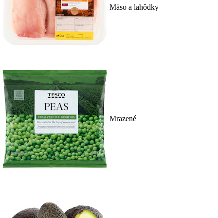
Mäso a lahôdky
Mrazené