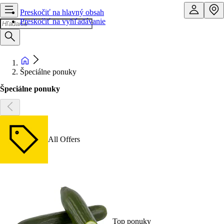
Preskočiť na hlavný obsah
Preskočiť na vyhľadávanie
Špeciálne ponuky
Špeciálne ponuky
All Offers
Top ponuky