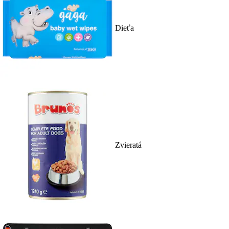
Dieťa
Zvieratá