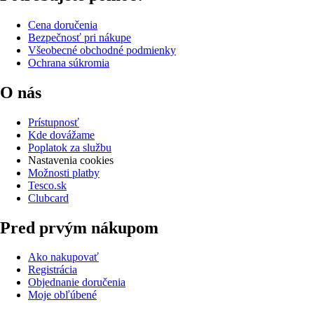
Cena doručenia
Bezpečnosť pri nákupe
Všeobecné obchodné podmienky
Ochrana súkromia
O nás
Prístupnosť
Kde dovážame
Poplatok za službu
Nastavenia cookies
Možnosti platby
Tesco.sk
Clubcard
Pred prvým nákupom
Ako nakupovať
Registrácia
Objednanie doručenia
Moje obľúbené