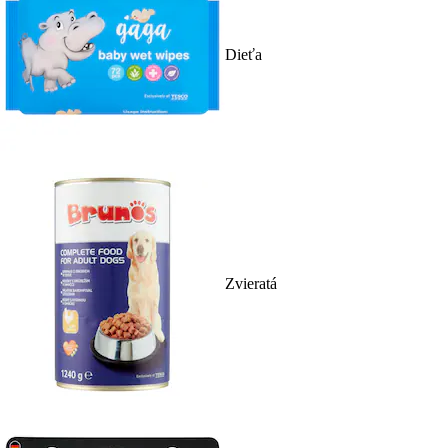
Dieťa
Zvieratá