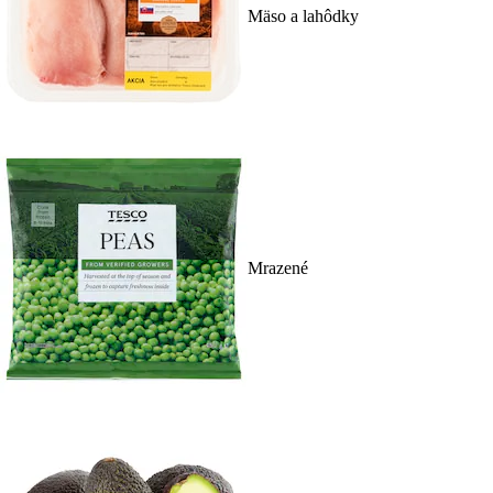
Mäso a lahôdky
Mrazené