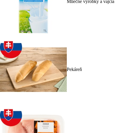
Mliečne výrobky a vajcia
Pekáreň