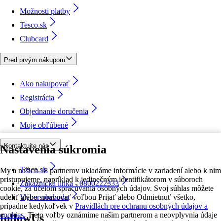
Možnosti platby
Tesco.sk
Clubcard
Pred prvým nákupom
Ako nakupovať
Registrácia
Objednanie doručenia
Moje obľúbené
Kontaktujte nás
Nastavenia súkromia
Tesco.sk
My a našich 18 partnerov ukladáme informácie v zariadení alebo k nim
pristupujeme, napríklad k jedinečným identifikátorom v súboroch
Zákaznícka linka - 0800222333
cookie, za účelom spracúvania osobných údajov. Svoj súhlas môžete
udeliť alebo spravovať voľbou Prijať alebo Odmietnuť všetko,
Výber obchodu
prípadne kedykoľvek v
Pravidlách pre ochranu osobných údajov a
cookies.
Tieto voľby oznámime našim partnerom a neovplyvnia údaje
followUs