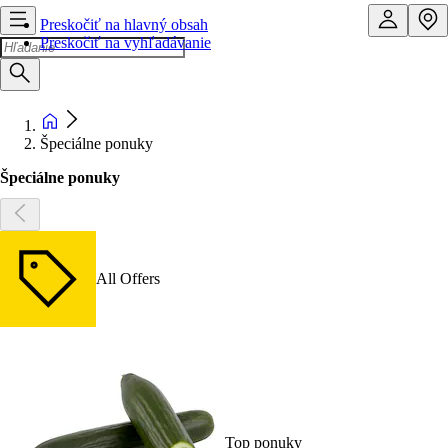
Preskočiť na hlavný obsah
Preskočiť na vyhľadávanie
Špeciálne ponuky
Špeciálne ponuky
All Offers
Top ponuky