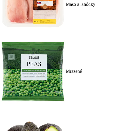
Mäso a lahôdky
Mrazené