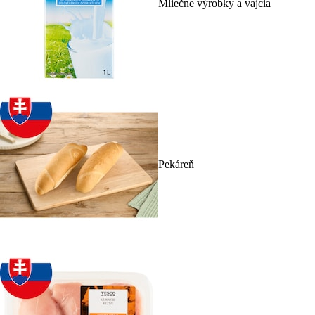
Mliečne výrobky a vajcia
Pekáreň