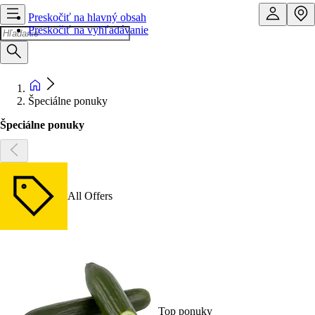
Preskočiť na hlavný obsah
Preskočiť na vyhľadávanie
Špeciálne ponuky
Špeciálne ponuky
All Offers
Top ponuky