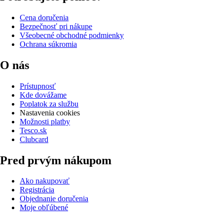
Cena doručenia
Bezpečnosť pri nákupe
Všeobecné obchodné podmienky
Ochrana súkromia
O nás
Prístupnosť
Kde dovážame
Poplatok za službu
Nastavenia cookies
Možnosti platby
Tesco.sk
Clubcard
Pred prvým nákupom
Ako nakupovať
Registrácia
Objednanie doručenia
Moje obľúbené