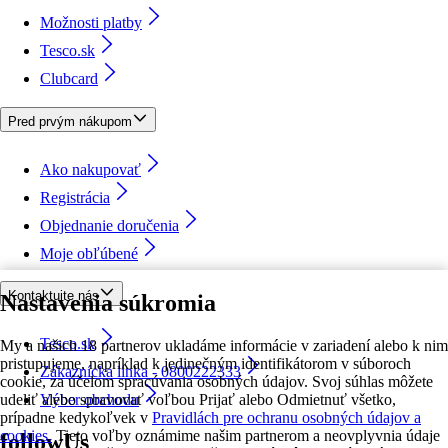
Možnosti platby
Tesco.sk
Clubcard
Pred prvým nákupom
Ako nakupovať
Registrácia
Objednanie doručenia
Moje obľúbené
Kontaktujte nás
Nastavenia súkromia
Tesco.sk
My a našich 18 partnerov ukladáme informácie v zariadení alebo k nim
pristupujeme, napríklad k jedinečným identifikátorom v súboroch
Zákaznícka linka - 0800222333
cookie, za účelom spracúvania osobných údajov. Svoj súhlas môžete
udeliť alebo spravovať voľbou Prijať alebo Odmietnuť všetko,
Výber obchodu
prípadne kedykoľvek v
Pravidlách pre ochranu osobných údajov a
cookies.
Tieto voľby oznámime našim partnerom a neovplyvnia údaje
followUs