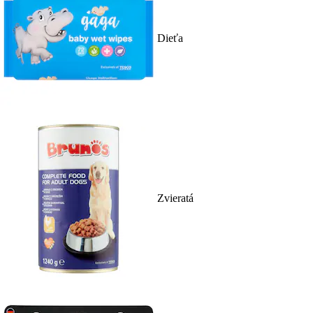
Dieťa
Zvieratá