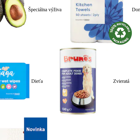
Špeciálna výživa
Dom
Dieťa
Zvieratá