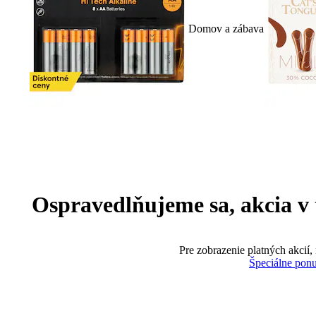
Domov a zábava
Ospravedlňujeme sa, akcia v te
Pre zobrazenie platných akcií,
Špeciálne pon