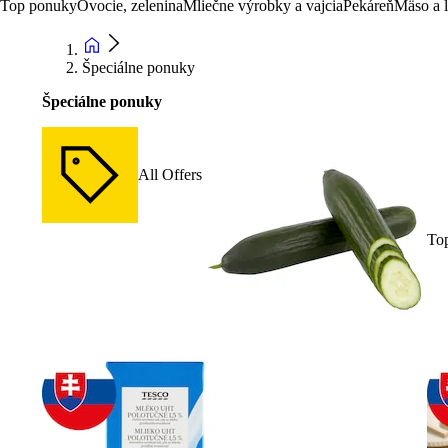
Top ponuky
Ovocie, zelenina
Mliečne výrobky a vajcia
Pekáreň
Mäso a 
Špeciálne ponuky
Špeciálne ponuky
All Offers
To