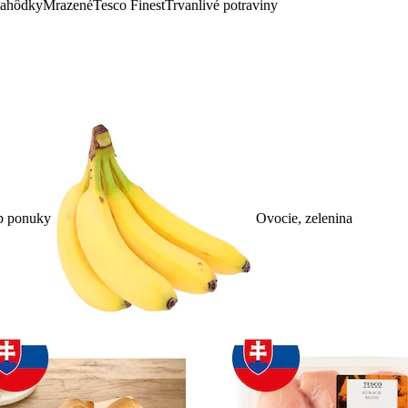
lahôdky
Mrazené
Tesco Finest
Trvanlivé potraviny
p ponuky
Ovocie, zelenina