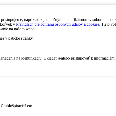
 pristupujeme, napríklad k jedinečným identifikátorom v súboroch coo
dykoľvek v
Pravidlách pre ochranu osobných údajov a cookies.
Tieto voľ
vanie na našom webe.
es v pätičke stránky.
zariadenia na identifikáciu. Ukladať a/alebo pristupovať k informáciám
 Club
Inšpirácie
Leto