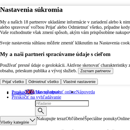
Nastavenia súkromia
My a našich 18 partnerov ukladáme informácie v zariadení alebo k nim
alebo spravovať voľbou Prijať alebo Odmietnuť všetko, prípadne ke
Vaše rozhodnutie však zmení spôsob, akým vám prispôsobíme nakupo
Svoje nastavenia súhlasu môžete zmeniť kliknutím na Nastavenia cooki
My a naši partneri spracúvame údaje s cieľom
Používať presné údaje o geolokácii. Aktívne skenovať charakteristiky 
obsahu, prieskum publika a vývoj služieb.
Zoznam partnerov
Prijať všetko
Odmietnuť všetko
Vlastné nastavenie
Preskočiť na hlavný obsah
Ako nakupovať online
Nápoveda
English
Preskočiť na vyhľadávanie
Nakupujte teraz
Obľúbené
Špeciálne ponuky
Online
Všetky kategórie