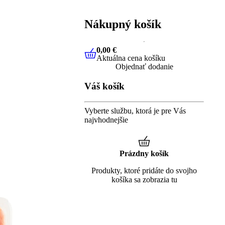
Nákupný košík
0,00 €
Aktuálna cena košíku
0,00 €
Aktuálna cena košíku
Objednať dodanie
Váš košík
Vyberte službu, ktorá je pre Vás
najvhodnejšie
Prázdny košík
Produkty, ktoré pridáte do svojho
košíka sa zobrazia tu