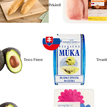
Pekáreň
Tesco Finest
Trvanl