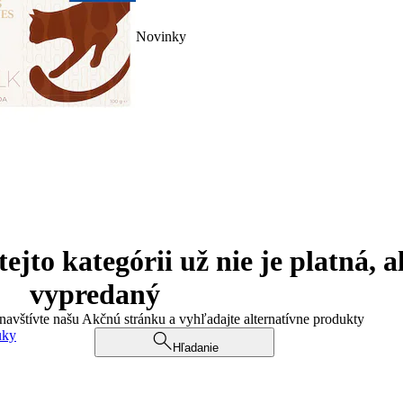
Novinky
jto kategórii už nie je platná, a
vypredaný
 navštívte našu Akčnú stránku a vyhľadajte alternatívne produkty
uky
Hľadanie