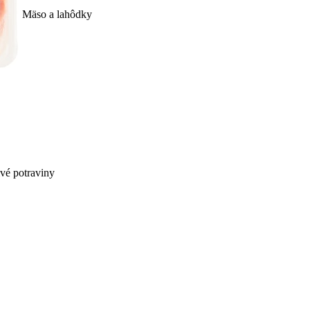
Mäso a lahôdky
ivé potraviny