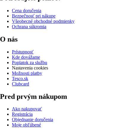
Cena doručenia
Bezpečnosť pri nákupe
Všeobecné obchodné podmienky
Ochrana súkromia
O nás
Prístupnosť
Kde dovážame
Poplatok za službu
Nastavenia cookies
Možnosti platby
Tesco.sk
Clubcard
Pred prvým nákupom
Ako nakupovať
Registrácia
Objednanie doručenia
Moje obľúbené