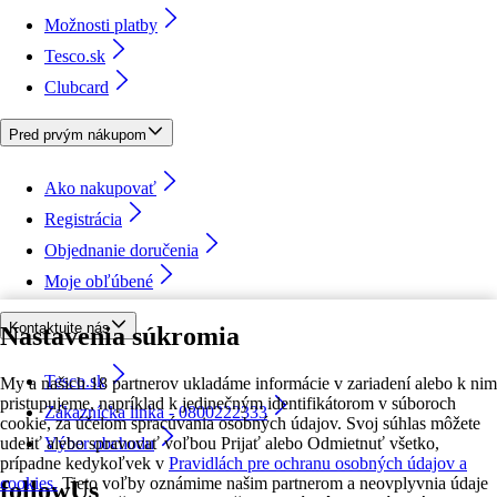
Možnosti platby
Tesco.sk
Clubcard
Pred prvým nákupom
Ako nakupovať
Registrácia
Objednanie doručenia
Moje obľúbené
Kontaktujte nás
Nastavenia súkromia
Tesco.sk
My a našich 18 partnerov ukladáme informácie v zariadení alebo k nim
pristupujeme, napríklad k jedinečným identifikátorom v súboroch
Zákaznícka linka - 0800222333
cookie, za účelom spracúvania osobných údajov. Svoj súhlas môžete
udeliť alebo spravovať voľbou Prijať alebo Odmietnuť všetko,
Výber obchodu
prípadne kedykoľvek v
Pravidlách pre ochranu osobných údajov a
cookies.
Tieto voľby oznámime našim partnerom a neovplyvnia údaje
followUs