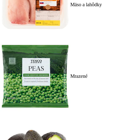
Mäso a lahôdky
Mrazené