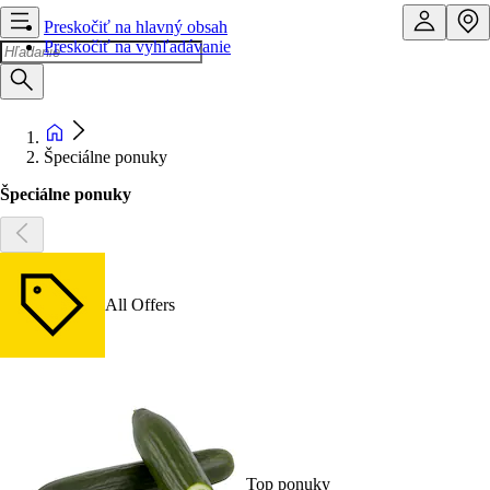
Preskočiť na hlavný obsah
Preskočiť na vyhľadávanie
Špeciálne ponuky
Špeciálne ponuky
All Offers
Top ponuky