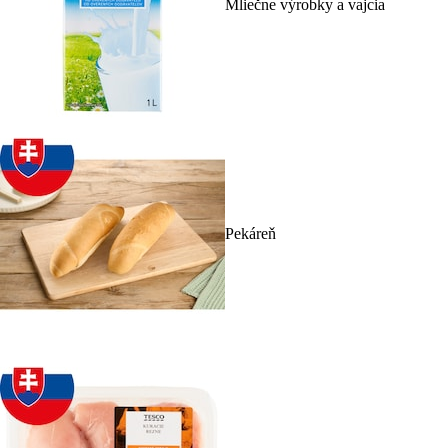
Mliečne výrobky a vajcia
Pekáreň