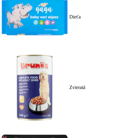
Dieťa
Zvieratá