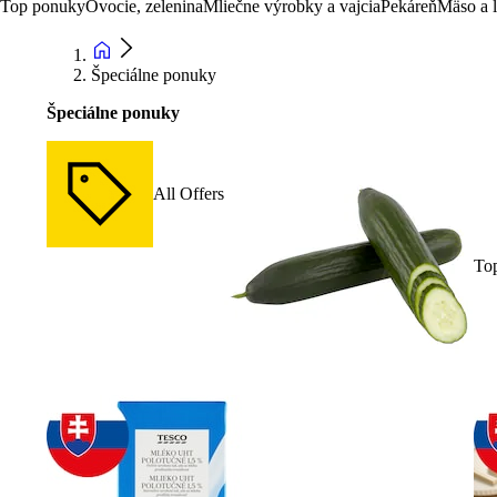
Top ponuky
Ovocie, zelenina
Mliečne výrobky a vajcia
Pekáreň
Mäso a 
Špeciálne ponuky
Špeciálne ponuky
All Offers
To