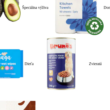
Špeciálna výživa
Dom
Dieťa
Zvieratá