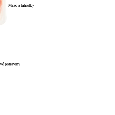
Mäso a lahôdky
ivé potraviny