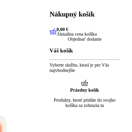
Nákupný košík
0,00 €
Aktuálna cena košíku
0,00 €
Aktuálna cena košíku
Objednať dodanie
Váš košík
Vyberte službu, ktorá je pre Vás
najvhodnejšie
Prázdny košík
Produkty, ktoré pridáte do svojho
košíka sa zobrazia tu