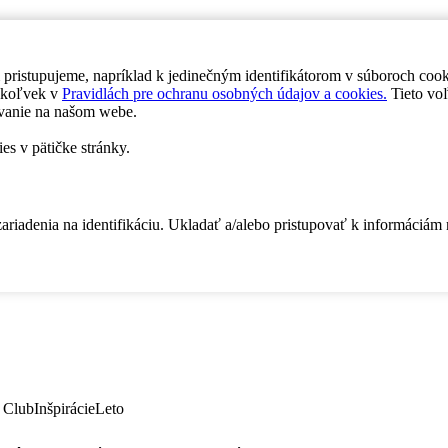
 pristupujeme, napríklad k jedinečným identifikátorom v súboroch coo
dykoľvek v
Pravidlách pre ochranu osobných údajov a cookies.
Tieto voľ
vanie na našom webe.
es v pätičke stránky.
zariadenia na identifikáciu. Ukladať a/alebo pristupovať k informáciám
 Club
Inšpirácie
Leto