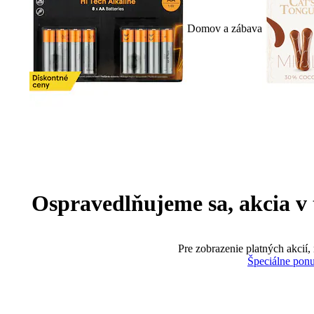
Domov a zábava
Ospravedlňujeme sa, akcia v te
Pre zobrazenie platných akcií,
Špeciálne pon