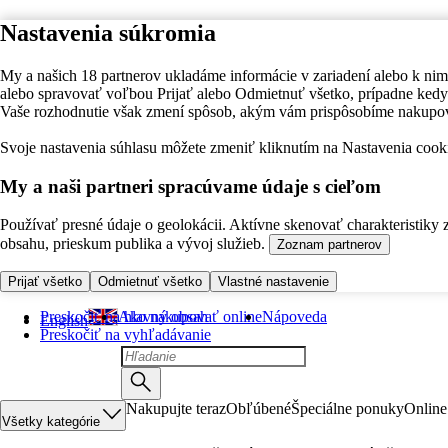
Nastavenia súkromia
My a našich 18 partnerov ukladáme informácie v zariadení alebo k nim
alebo spravovať voľbou Prijať alebo Odmietnuť všetko, prípadne ke
Vaše rozhodnutie však zmení spôsob, akým vám prispôsobíme nakupo
Svoje nastavenia súhlasu môžete zmeniť kliknutím na Nastavenia cooki
My a naši partneri spracúvame údaje s cieľom
Používať presné údaje o geolokácii. Aktívne skenovať charakteristiky 
obsahu, prieskum publika a vývoj služieb.
Zoznam partnerov
Prijať všetko
Odmietnuť všetko
Vlastné nastavenie
Preskočiť na hlavný obsah
Ako nakupovať online
Nápoveda
English
Preskočiť na vyhľadávanie
Nakupujte teraz
Obľúbené
Špeciálne ponuky
Online
Všetky kategórie