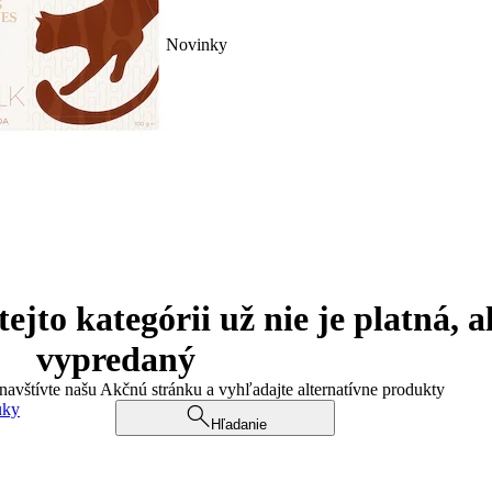
Novinky
jto kategórii už nie je platná, a
vypredaný
 navštívte našu Akčnú stránku a vyhľadajte alternatívne produkty
uky
Hľadanie