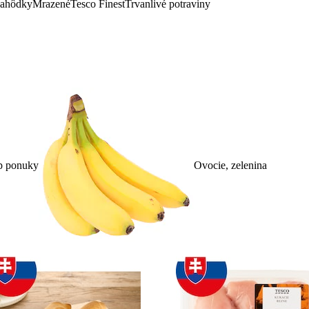
lahôdky
Mrazené
Tesco Finest
Trvanlivé potraviny
p ponuky
Ovocie, zelenina