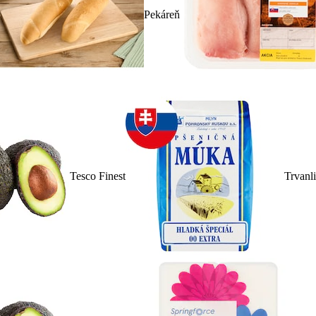
Pekáreň
Tesco Finest
Trvanl