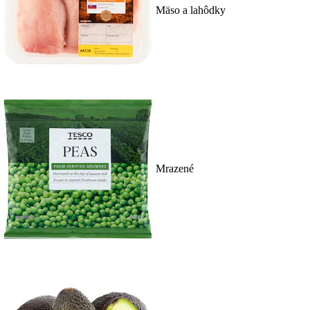
Mäso a lahôdky
Mrazené