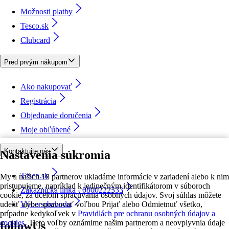
Možnosti platby
Tesco.sk
Clubcard
Pred prvým nákupom
Ako nakupovať
Registrácia
Objednanie doručenia
Moje obľúbené
Kontaktujte nás
Nastavenia súkromia
Tesco.sk
My a našich 18 partnerov ukladáme informácie v zariadení alebo k nim
pristupujeme, napríklad k jedinečným identifikátorom v súboroch
Zákaznícka linka - 0800222333
cookie, za účelom spracúvania osobných údajov. Svoj súhlas môžete
udeliť alebo spravovať voľbou Prijať alebo Odmietnuť všetko,
Výber obchodu
prípadne kedykoľvek v
Pravidlách pre ochranu osobných údajov a
cookies.
Tieto voľby oznámime našim partnerom a neovplyvnia údaje
followUs