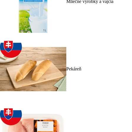
Mliečne výrobky a vajcia
Pekáreň