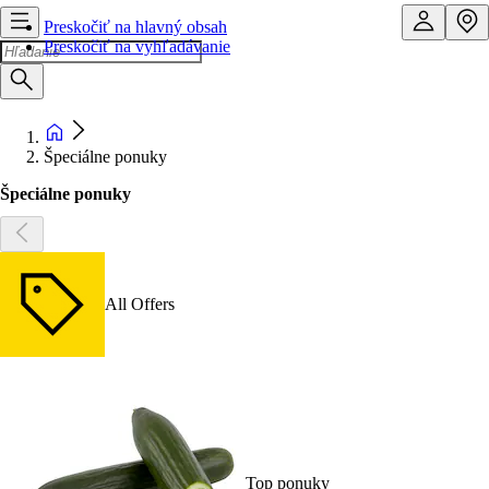
Preskočiť na hlavný obsah
Preskočiť na vyhľadávanie
Špeciálne ponuky
Špeciálne ponuky
All Offers
Top ponuky