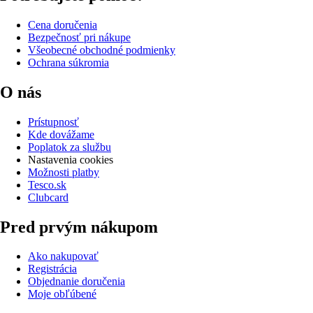
Cena doručenia
Bezpečnosť pri nákupe
Všeobecné obchodné podmienky
Ochrana súkromia
O nás
Prístupnosť
Kde dovážame
Poplatok za službu
Nastavenia cookies
Možnosti platby
Tesco.sk
Clubcard
Pred prvým nákupom
Ako nakupovať
Registrácia
Objednanie doručenia
Moje obľúbené