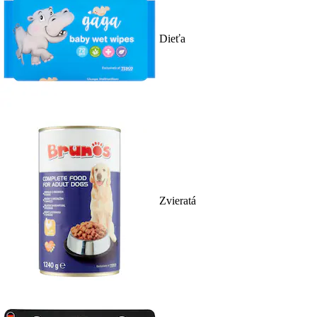
Dieťa
Zvieratá