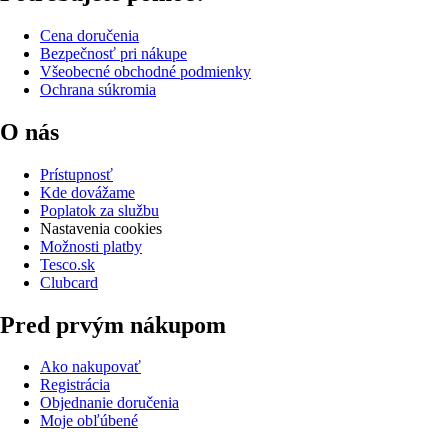
Cena doručenia
Bezpečnosť pri nákupe
Všeobecné obchodné podmienky
Ochrana súkromia
O nás
Prístupnosť
Kde dovážame
Poplatok za službu
Nastavenia cookies
Možnosti platby
Tesco.sk
Clubcard
Pred prvým nákupom
Ako nakupovať
Registrácia
Objednanie doručenia
Moje obľúbené