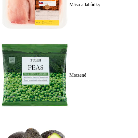
Mäso a lahôdky
Mrazené