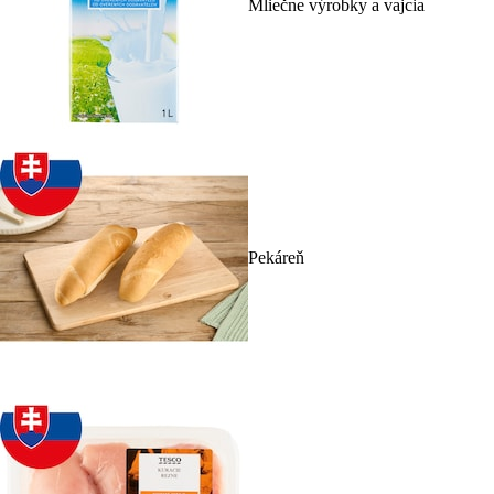
Mliečne výrobky a vajcia
Pekáreň