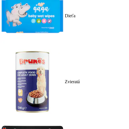
Dieťa
Zvieratá