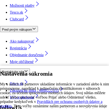
Možnosti platby
Tesco.sk
Clubcard
Pred prvým nákupom
Ako nakupovať
Registrácia
Objednanie doručenia
Moje obľúbené
Kontaktujte nás
Nastavenia súkromia
Tesco.sk
My a našich 18 partnerov ukladáme informácie v zariadení alebo k nim
pristupujeme, napríklad k jedinečným identifikátorom v súboroch
Zákaznícka linka - 0800222333
cookie, za účelom spracúvania osobných údajov. Svoj súhlas môžete
udeliť alebo spravovať voľbou Prijať alebo Odmietnuť všetko,
Výber obchodu
prípadne kedykoľvek v
Pravidlách pre ochranu osobných údajov a
cookies.
Tieto voľby oznámime našim partnerom a neovplyvnia údaje
followUs