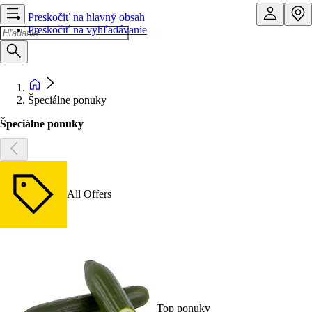
Preskočiť na hlavný obsah
Preskočiť na vyhľadávanie
Špeciálne ponuky
Špeciálne ponuky
All Offers
Top ponuky