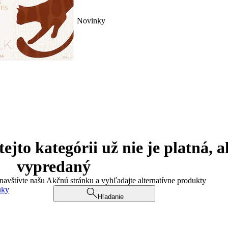
Novinky
jto kategórii už nie je platná, a
vypredaný
 navštívte našu Akčnú stránku a vyhľadajte alternatívne produkty
uky
Hľadanie