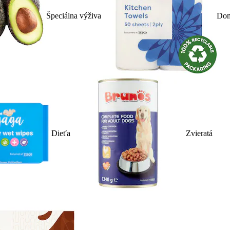
Špeciálna výživa
Dom
Dieťa
Zvieratá