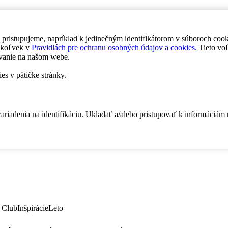
 pristupujeme, napríklad k jedinečným identifikátorom v súboroch coo
dykoľvek v
Pravidlách pre ochranu osobných údajov a cookies.
Tieto voľ
vanie na našom webe.
es v pätičke stránky.
zariadenia na identifikáciu. Ukladať a/alebo pristupovať k informáciám
 Club
Inšpirácie
Leto