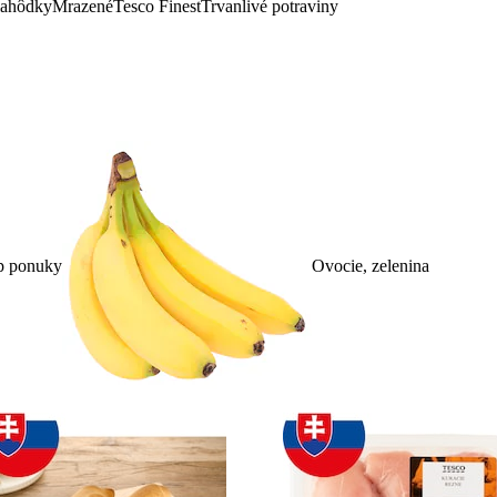
lahôdky
Mrazené
Tesco Finest
Trvanlivé potraviny
p ponuky
Ovocie, zelenina