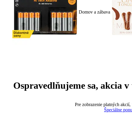
Domov a zábava
Ospravedlňujeme sa, akcia v te
Pre zobrazenie platných akcií,
Špeciálne pon