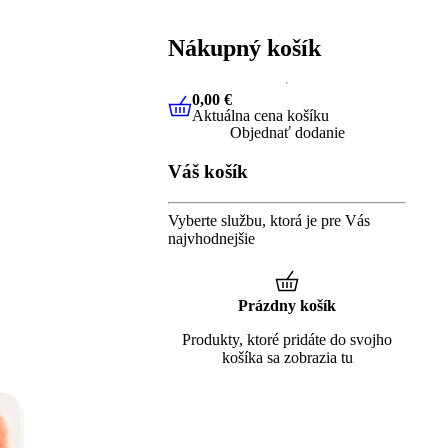
Nákupný košík
0,00 €
Aktuálna cena košíku
0,00 €
Aktuálna cena košíku
Objednať dodanie
Váš košík
Vyberte službu, ktorá je pre Vás
najvhodnejšie
Prázdny košík
Produkty, ktoré pridáte do svojho
košíka sa zobrazia tu