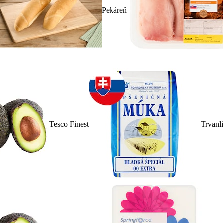
Pekáreň
Tesco Finest
Trvanl