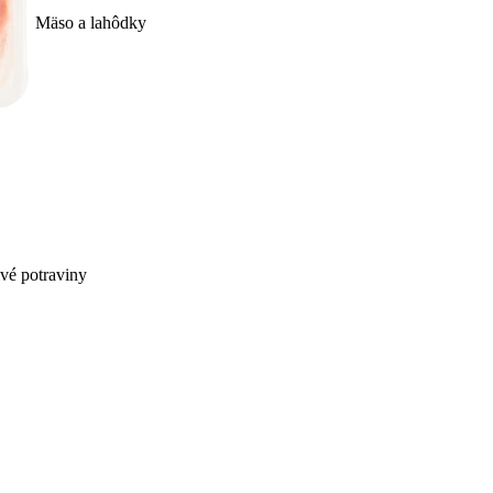
Mäso a lahôdky
ivé potraviny