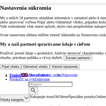
Nastavenia súkromia
My a našich 18 partnerov ukladáme informácie v zariadení alebo k nim
alebo spravovať voľbou Prijať alebo Odmietnuť všetko, prípadne ke
Vaše rozhodnutie však zmení spôsob, akým vám prispôsobíme nakupo
Svoje nastavenia súhlasu môžete zmeniť kliknutím na Nastavenia cooki
My a naši partneri spracúvame údaje s cieľom
Používať presné údaje o geolokácii. Aktívne skenovať charakteristiky 
obsahu, prieskum publika a vývoj služieb.
Zoznam partnerov
Prijať všetko
Odmietnuť všetko
Vlastné nastavenie
Preskočiť na hlavný obsah
Ako nakupovať online
Nápoveda
English
Preskočiť na vyhľadávanie
Nakupujte teraz
Obľúbené
Špeciálne ponuky
Online
Všetky kategórie