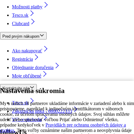
Možnosti platby
Tesco.sk
Clubcard
Pred prvým nákupom
Ako nakupovať
Registrácia
Objednanie doručenia
Moje obľúbené
Kontaktujte nás
Nastavenia súkromia
Tesco.sk
My a našich 18 partnerov ukladáme informácie v zariadení alebo k nim
pristupujeme, napríklad k jedinečným identifikátorom v súboroch
Zákaznícka linka - 0800222333
cookie, za účelom spracúvania osobných údajov. Svoj súhlas môžete
udeliť alebo spravovať voľbou Prijať alebo Odmietnuť všetko,
Výber obchodu
prípadne kedykoľvek v
Pravidlách pre ochranu osobných údajov a
cookies.
Tieto voľby oznámime našim partnerom a neovplyvnia údaje
followUs