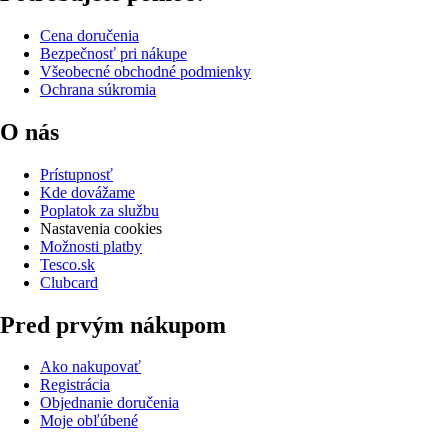
Cena doručenia
Bezpečnosť pri nákupe
Všeobecné obchodné podmienky
Ochrana súkromia
O nás
Prístupnosť
Kde dovážame
Poplatok za službu
Nastavenia cookies
Možnosti platby
Tesco.sk
Clubcard
Pred prvým nákupom
Ako nakupovať
Registrácia
Objednanie doručenia
Moje obľúbené