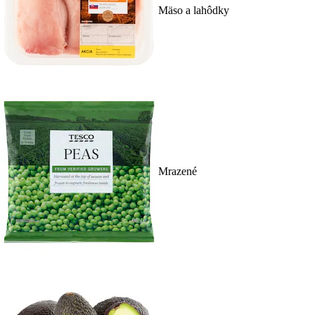
Mäso a lahôdky
Mrazené