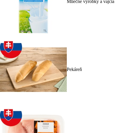
Mliečne výrobky a vajcia
Pekáreň