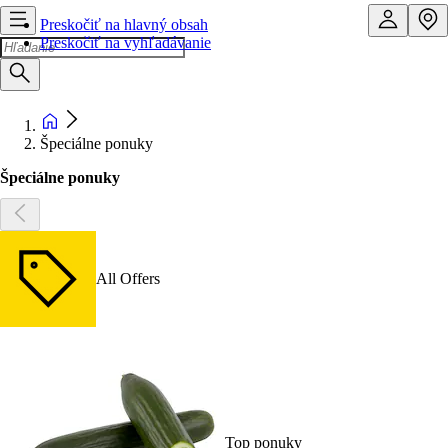
Preskočiť na hlavný obsah
Preskočiť na vyhľadávanie
Špeciálne ponuky
Špeciálne ponuky
All Offers
Top ponuky