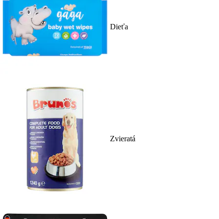
Dieťa
Zvieratá